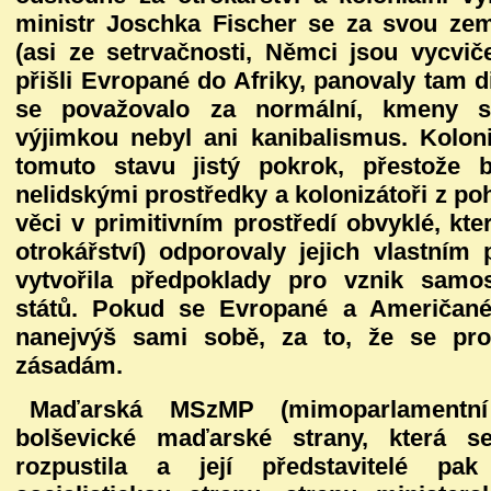
ministr Joschka Fischer se za svou ze
(asi ze setrvačnosti, Němci jsou vycvič
přišli Evropané do Afriky, panovaly tam d
se považovalo za normální, kmeny se
výjimkou nebyl ani kanibalismus. Kolon
tomuto stavu jistý pokrok, přestože 
nelidskými prostředky a kolonizátoři z poh
věci v primitivním prostředí obvyklé, kt
otrokářství) odporovaly jejich vlastním
vytvořila předpoklady pro vznik samos
států. Pokud se Evropané a Američané
nanejvýš sami sobě, za to, že se proh
zásadám.
Maďarská MSzMP (mimoparlamentní
bolševické maďarské strany, která 
rozpustila a její představitelé pak