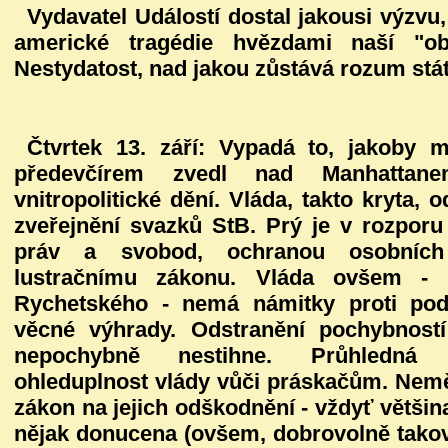
Vydavatel Událostí dostal jakousi výzvu,
americké tragédie hvězdami naší "ob
Nestydatost, nad jakou zůstává rozum stát
Čtvrtek 13. září:
Vypadá to, jakoby m
předevčírem zvedl nad Manhattanem
vnitropolitické dění. Vláda, takto kryta,
zveřejnění svazků StB. Prý je v rozporu
práv a svobod, ochranou osobních
lustračnímu zákonu. Vláda ovšem - 
Rychetského - nemá námitky proti pods
věcné výhrady. Odstranění pochybnos
nepochybně nestihne. Průhledná s
ohleduplnost vlády vůči práskačům. Nemě
zákon na jejich odškodnění - vždyť většin
nějak donucena (ovšem, dobrovolně takov