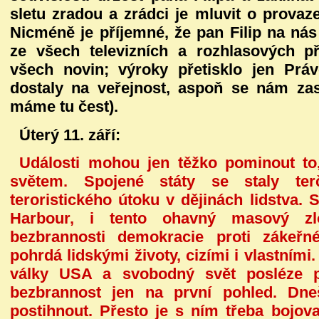
sletu zradou a zrádci je mluvit o prova
Nicméně je příjemné, že pan Filip na nás 
ze všech televizních a rozhlasových p
všech novin; výroky přetisklo jen Prá
dostaly na veřejnost, aspoň se nám za
máme tu čest).
Úterý 11. září:
Události mohou jen těžko pominout to
světem. Spojené státy se staly terč
teroristického útoku v dějinách lidstva. 
Harbour, i tento ohavný masový zl
bezbrannosti demokracie proti zákeřn
pohrdá lidskými životy, cizími i vlastním
války USA a svobodný svět posléze p
bezbrannost jen na první pohled. Dneš
postihnout. Přesto je s ním třeba bojova