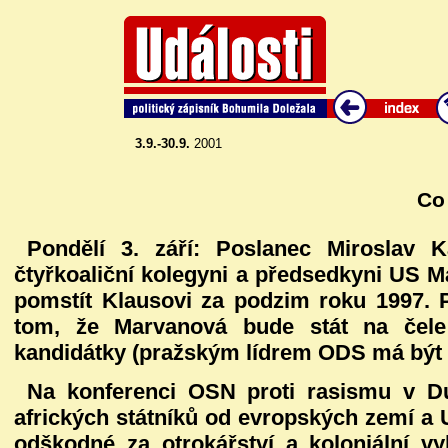
3.9.-30.9.
2001
Co 
Pondělí 3. září:
Poslanec Miroslav K
čtyřkoaliční kolegyni a předsedkyni US 
pomstít Klausovi za podzim roku 1997.
tom, že Marvanová bude stát na čele 
kandidátky (pražským lídrem ODS má být K
Na konferenci OSN proti rasismu v D
afrických státníků od evropských zemí a
odškodné za otrokářství a koloniální v