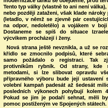
modernizace tanků se obejdeme, proti ter
Tento typ války (vlastně to ani není válka
nebo později zataženi, však klade nárok
(letadlo, v němž se zjevně pár cestujícíc
na odpor, nedoletělo) a vojákem v boj
Dostaneme se spíš do situace Izrael
výcvikem procházejí i ženy.
Nová strana ještě nevznikla, a už se ro
křídlo se zmocnilo podpisů, které sebra
samo požádalo o registraci. Tak z
protivníkům rybník. Od strany, kde 
metodami, si lze slibovat opravdu v
přípravného výboru bude její ustavení s
volební kampaň padesát až šedesát mili
posledních výkonech pohybují kolem 
Pokud se jim je podaří sehnat, měli by
pomoc postiženým ve Spojených státech.