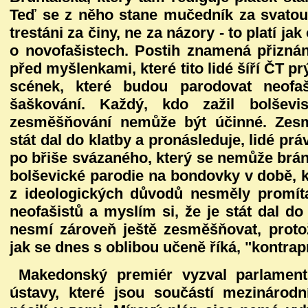
Teď se z něho stane mučedník za svatou 
trestáni za činy, ne za názory - to platí jak
o novofašistech. Postih znamená přiznán
před myšlenkami, které tito lidé šíří ČT p
scének, které budou parodovat neofa
šaškování. Každý, kdo zažil bolševi
zesměšňování nemůže být účinné. Zes
stát dal do klatby a pronásleduje, lidé p
po břiše svázaného, který se nemůže bráni
bolševické parodie na bondovky v době, 
z ideologických důvodů nesměly promít
neofašistů a myslím si, že je stát dal do
nesmí zároveň ještě zesměšňovat, protož
jak se dnes s oblibou učeně říká, "kontrap
Makedonský premiér vyzval parlament
ústavy, které jsou součástí mezinárod