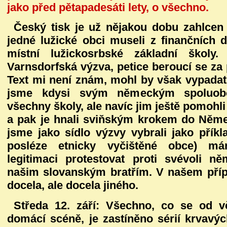
jako před pětapadesáti lety, o všechno.
Český tisk je už nějakou dobu zahlcen
jedné lužické obci museli z finančních 
místní lužickosrbské základní školy
Varnsdorfská výzva, petice beroucí se za
Text mi není znám, mohl by však vypadat n
jsme kdysi svým německým spoluobč
všechny školy, ale navíc jim ještě pomohl
a pak je hnali sviňským krokem do Něm
jsme jako sídlo výzvy vybrali jako přík
posléze etnicky vyčištěné obce) má
legitimaci protestovat proti svévoli 
našim slovanským bratřím. V našem přípa
docela, ale docela jiného.
Středa 12. září:
Všechno, co se od v
domácí scéně, je zastíněno sérií krvavýc