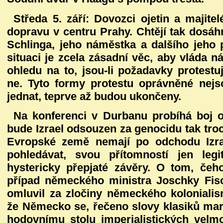
Středa 5. září:
Dovozci ojetin a majitel
dopravu v centru Prahy. Chtějí tak dosáh
Schlinga, jeho náměstka a dalšího jeho 
situaci je zcela zásadní věc, aby vláda n
ohledu na to, jsou-li požadavky protest
ne. Tyto formy protestu oprávněné nej
jednat, teprve až budou ukončeny.
Na konferenci v Durbanu probíhá boj o
bude Izrael odsouzen za genocidu tak tro
Evropské země nemají po odchodu Izra
pohledávat, svou přítomností jen legi
hystericky přepjaté závěry. O tom, čeho
případ německého ministra Joschky Fis
omluvil za zločiny německého kolonialis
že Německo se, řečeno slovy klasiků mar
hodovnímu stolu imperialistických velmo