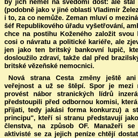
by jich neměl na svědomí dost: ale sta
(podobně jako v jiné oblasti Vladimír Želez
i to, za co nemůže. Zeman mluví o mezin
šéf Republikového úřadu vyšetřování, ambi
chce na postihu Koženého založit svou 
cosi o návratu a politické kariéře, ale zj
jen jako ten britský bankovní lupič, k
dosloužilo zdraví, takže dal před brazil
britské vězeňské nemocnici.
Nová strana Cesta změny ještě ani 
veřejnost a už se štěpí. Spor je mezi m
provést nábor stranických lídrů inzer
předstoupili před odbornou komisi, která
přijati, tedy jakási forma konkurzu) a 
principu", kteří si stranu představují ja
členstva, na způsob OF. Manažeři se 
aktivisté se za jejich peníze chtějí dostat