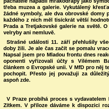
pachatelé napadli mrakodrapy jako symbo
třeba muzea a galerie. Vykutálený křesťa
žádné symboly, ale dva obrovské domy pl
každého z nich měl tisíckrát větší hodno
Prada a Tretjakovské galerie na světě. 
velryby ani nemluvě.
Strašné události 11. září přehlušily v
doby žili. Je ale čas začít se pomalu vra
Napsal jsem pro Mladou frontu dnes reak
oponenti vyřizovali účty s Vilémem B
článkem o Evropské unii. V MfD pro něj te
pochopit. Přesto jej považuji za důležitý
aspoň zde.
V Praze probíhá proces s vydavatelem
Zítkem. V příloze dáváme k dispozici r