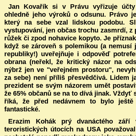
Jan Kovařík si v Právu vyřizuje úč
ohledně jeho výroků o odsunu. Právo je
který na sebe vzal lidskou podobu. Sl
vystupování, jen občas trochu zasmrdí, z
růžek či zpod nohavice kopyto. Je příznak
když se zároveň s polemikou (a nemusí j
republiky!) uveřejňuje i odpověď potref
obrana (neřekl, že kritický názor na o
nýbrž jen ve "veřejném prostoru", nevyhl
za sebe) není příliš přesvědčivá. Lidem 
prezident se svým názorem umět postavit,
že 65% občanů se na to dívá jinak. Vždyť
říká, že před nedávnem to bylo ješt
fantastické.
Erazim Kohák prý dvanáctého září v
teroristických útocích na USA považoval z