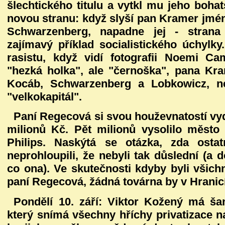
šlechtického titulu a vytkl mu jeho bohat
novou stranu: když slyší pan Kramer jmé
Schwarzenberg, napadne jej - strana 
zajímavý příklad socialistického úchylky
rasistu, když vidí fotografii Noemi C
"hezká holka", ale "černoška", pana Kram
Kocáb, Schwarzenberg a Lobkowicz, n
"velkokapitál".
Paní Regecová si svou houževnatostí vy
milionů Kč. Pět milionů vysolilo město 
Philips. Naskýtá se otázka, zda ostat
neprohloupili, že nebyli tak důslední (a 
co ona). Ve skutečnosti kdyby byli všichn
paní Regecová, žádná továrna by v Hranicí
Pondělí 10. září:
Viktor Kožený má šan
který snímá všechny hříchy privatizace 