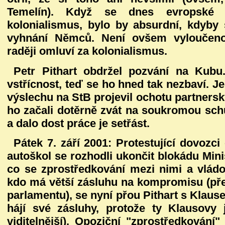
Temelín). Když se dnes evropské 
kolonialismus, bylo by absurdní, kdyby 
vyhnání Němců. Není ovšem vyloučeno, 
raději omluví za kolonialismus.
Petr Pithart obdržel pozvání na Kubu
vstřícnost, teď se ho hned tak nezbaví. Je
výslechu na StB projevil ochotu partnersk
ho začali dotěrně zvát na soukromou sch
a dalo dost práce je setřást.
Pátek 7. září 2001:
Protestující dovozci
autoškol se rozhodli ukončit blokádu Mini
co se zprostředkování mezi nimi a vládo
kdo má větší zásluhu na kompromisu (př
parlamentu), se nyní přou Pithart s Klaus
hájí své zásluhy, protože ty Klausovy
viditelnější). Opoziční "zprostředkován