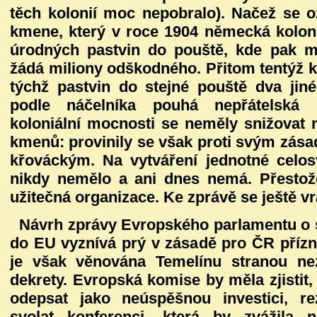
těch kolonií moc nepobralo). Načež se o
kmene, který v roce 1904 německá koloniá
úrodných pastvin do pouště, kde pak m
žádá miliony odškodného. Přitom tentýž 
týchž pastvin do stejné pouště dva ji
podle náčelníka pouhá nepřátelská
koloniální mocnosti se neměly snižovat 
kmenů: provinily se však proti svým zás
křováckým. Na vytváření jednotné celo
nikdy nemělo a ani dnes nemá. Přestož
užitečná organizace. Ke zprávě se ještě vr
Návrh zprávy Evropského parlamentu o s
do EU vyznívá prý v zásadě pro ČR přízn
je však věnována Temelínu stranou ne
dekrety. Evropská komise by měla zjistit,
odepsat jako neúspěšnou investici, re
svolat konferenci, která by zvážila 