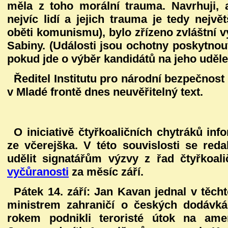
měla z toho morální trauma. Navrhuji, a
nejvíc lidí a jejich trauma je tedy nejvě
oběti komunismu), bylo zřízeno zvláštní 
Sabiny. (Události jsou ochotny poskytno
pokud jde o výběr kandidátů na jeho uděle
Ředitel Institutu pro národní bezpečnost
v Mladé frontě dnes neuvěřitelný text.
O iniciativě čtyřkoaličních chytráků in
ze včerejška. V této souvislosti se red
udělit signatářům výzvy z řad čtyřkoali
vyčůranosti
za měsíc září.
Pátek 14. září:
Jan Kavan jednal v těc
ministrem zahraničí o českých dodávká
rokem podnikli teroristé útok na ame