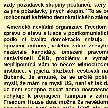
vždy požadavek skupiny poslanců, který 
za jiné požadavky jiných skupin." To se 
rozhodnutí každého demokratického záko
Americká nevládní organizace Freedom
zprávu o stavu situace v postkomunisti
podle ní kvalita demokracie snižuje: 
opoziční smlouva, volební zákon znevýho
nezávislé kandidáty, omezení pravom
nezávislosti ČNB, problémy s vymaha
Nepřipomíná Vám to něco? Mimochode
instituce, v jejíchž službách cestovali 
Bubeník. Je smutné, že se určité polit
myslí, že mám na mysli US, není až tak d
už není schopno získat doma dostatečn
uchyluje k propagační kampani v zahra
Freedom House dost možná že nevědomk