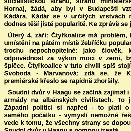
socialistickou stranu, stranu ministe
Horna), žádá, aby byl v Budapešti v
Kádára. Kádár se v určitých vrstvách 
dodnes těší jisté popularitě. Ke zprávě se 
Úterý 4. září:
Čtyřkoalice má problém,
umístění na pátém místě žebříčku populari
trochu nepochopitelné: jako člověk,
odpovědnost za výkon moci v zemi, b
špičce. Čtyřkoalice v tuto chvíli spíš stoj
Svoboda - Marvanová; zdá se, že K
premiérské křeslo se rapidně zhoršily.
Soudní dvůr v Haagu se začíná zajímat 
armády na albánských civilistech. To 
Západní politici si napřed - to platí o
samého počátku - vymyslí nemožné řeše
vede k tomu, že všechny strany se dopoušt
Soudní dvůr v Haagu s pompou trestá.