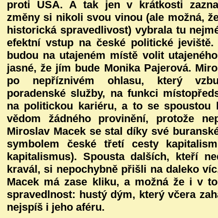
proti USA. A tak jen v krátkosti zaz
změny si nikoli svou vinou (ale možná, že
historická spravedlivost) vybrala tu ne
efektní vstup na české politické jeviště.
budou na utajeném místě volit utajeného
jasné, že jím bude Monika Pajerová. Mir
po nepříznivém ohlasu, který vzbu
poradenské služby, na funkci místopřed
na politickou kariéru, a to se spoustou 
vědom žádného provinění, protože nep
Miroslav Macek se stal díky své buransk
symbolem české třetí cesty kapitalism
kapitalismus). Spousta dalších, kteří n
kravál, si nepochybně přišli na daleko víc
Macek má zase kliku, a možná že i v tom
spravedlnost: hustý dým, který včera zaha
nejspíš i jeho aféru.