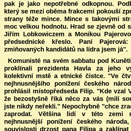
pak je jako nepotřebné odkopnou. Podl
který se mezi oběma frakcemi pokouší zpr
strany téže mince. Mince s takovými st
moc velkou hodnotu. Hrad se zjevně od st
Jiřím Lobkowiczem a Monikou Pajerovou
předsednické křeslo. Paní Pajerová
zmiňovaných kandidátů na lídra jsem já".
Komunisté na svém sabbatu pod Kunět
proklínali prezidenta Havla za jeho 
kolektivní mstě a etnické čistce. "Ve čt
nejhnusnějšího ponížení českého náro
prohlásil místopředseda Filip. "Kde vzal 
že bezostyšně říká něco za vás (milí sou
jste nikdy neřekli." Nepochybně "chce zrad
zaprodat. Většina lidí v této zemi 
nejhnusnější ponížení českého národa,
souvislosti drzost pana Filipa a zaklín