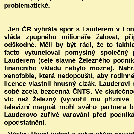
problematické.
Jen ČR vyhrála spor s Lauderem v Lon
vláda zpupného milionáře žalovat, př
odškodné. Měli by být rádi, že to takhl
facto vytuneloval pomyslný společný 
Lauderem (celé slavné Železného podni
finančního vkladu nebylo možné). Nah
xenofobie, která nedopouští, aby rodinné 
licence vlastnil hnusný cizák. Lauderov
sobě zcela bezcenná ČNTS. Ve skutečnost
víc než Železný (vytvořil mu příznivé
televizní magnát mohl svého partnera b
Lauderovo zuřivé varování před podni
opodstatnění.