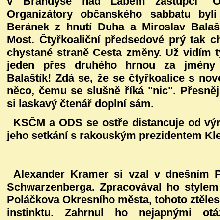
v Brandýse nad Labem zástupci "Obč
Organizátory občanského sabbatu byl
Beránek z hnutí Duha a Miroslav Balašt
Most. Čtyřkoaliční předsedové prý tak cht
chystané straně Cesta změny. Už vidím ty
jeden přes druhého hrnou za jmény
Balaštík! Zdá se, že se čtyřkoalice s nov
něco, čemu se slušně říká "nic". Přesněj
si laskavý čtenář doplní sám.
KSČM a ODS se ostře distancuje od výr
jeho setkání s rakouským prezidentem Kle
Alexander Kramer si vzal v dnešním P
Schwarzenberga. Zpracovával ho stylem
Poláčkova Okresního města, tohoto ztěles
instinktu. Zahrnul ho nejapnými ot