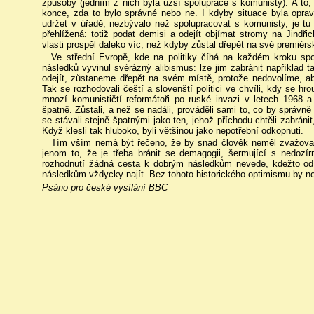
způsoby (jedním z nich byla užší spolupráce s komunisty). A to
konce, zda to bylo správné nebo ne. I kdyby situace byla opra
udržet v úřadě, nezbývalo než spolupracovat s komunisty, je tu
přehlížená: totiž podat demisi a odejít objímat stromy na Jind
vlasti prospěl daleko víc, než kdyby zůstal dřepět na své premiérs
Ve střední Evropě, kde na politiky číhá na každém kroku spo
následků vyvinul svérázný alibismus: lze jim zabránit například t
odejít, zůstaneme dřepět na svém místě, protože nedovolíme, aby
Tak se rozhodovali čeští a slovenští politici ve chvíli, kdy se hro
mnozí komunističtí reformátoři po ruské invazi v letech 1968 a
špatně. Zůstali, a než se nadáli, prováděli sami to, co by správně 
se stávali stejně špatnými jako ten, jehož příchodu chtěli zabránit,
Když klesli tak hluboko, byli většinou jako nepotřební odkopnuti.
Tím vším nemá být řečeno, že by snad člověk neměl zvažova
jenom to, že je třeba bránit se demagogii, šermující s nedozí
rozhodnutí žádná cesta k dobrým následkům nevede, kdežto od
následkům vždycky najít. Bez tohoto historického optimismu by ne
Psáno pro české vysílání BBC