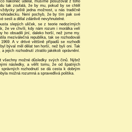
, co nakonec udělal, musíme posuzovat z toho
vdu tak zoufalá, že by mu, pokud by se chtěl
 vždycky ještě jedna možnost, u nás tradičně
řichohradecku. Není pochyb, že by tím pak své
ké sesli a dělal zdánlivě nevyhnutelné.
usta slepých uliček, se z teorie nedozírných
ak, že ve chvíli, kdy nám rozum i morálka velí
 ho obsadili jiní, daleko horší, než jsme my.
utila meziválečná republika, tak se rozhodovali
 1969. A v drtivé většině případů se rozhodli
byl býval měl dělat ten horší, než byli oni. Tak
 a jejich rozhodnutí ztratilo jakékoli oprávnění.
t všechny možné důsledky svých činů. Nýbrž
rnými následky, a věřit tomu, že od špatných
 správných rozhodnutí se dá cesta k dobrým
byla možná rozumná a spravedlivá politika.