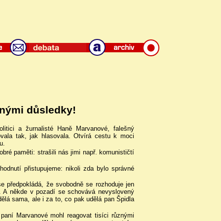
rnými důsledky!
olitici a žurnalisté Haně Marvanové, falešný
vala tak, jak hlasovala. Otvírá cestu k moci
u.
ré paměti: strašili nás jimi např. komunističtí
odnutí přistupujeme: nikoli zda bylo správné
e předpokládá, že svobodně se rozhoduje jen
a. A někde v pozadí se schovává nevyslovený
lá sama, ale i za to, co pak udělá pan Špidla
 paní Marvanové mohl reagovat tisíci různými