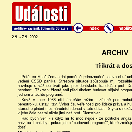
2.9. - 7.9.
2002
ARCHIV
Třikrát a dos
Poté, co Miloš Zeman dal poměrně jednoznačně najevo chuť uchá
vedení ČSSD panika. Stresová situace způsobuje mj. rozsáhl
navrhuje s vážnou tváří jako prezidentského kandidáta prof. D
neodmítl. Třikrát v životě stál před úkolem budovat nějaké progr
jednom z těchto programů.
Když v roce 1988 cítil Jakešův režim - zřejmě pod mohu
perestrojku, ustavil tzv. Výbor čs. veřejnosti pro lidská práva a h
starost o plnění mezinárodních dohod v této oblasti. Styku s nezávi
v jeho čele nestál nikdo jiný než prof. Dienstbier.
Rád bych věřil - i když mi to moc nejde - že politické anga
naivitou. I pak by - pokud jde o "budování programů", které zmiňuje
dost".