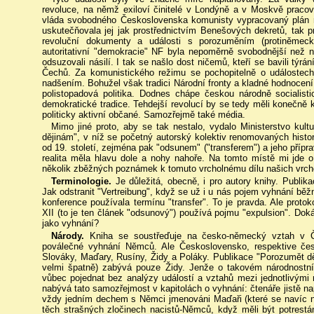
revoluce, na němž exiloví činitelé v Londýně a v Moskvě pracov
vláda svobodného Československa komunisty vypracovaný plán 
uskutečňovala jej jak prostřednictvím Benešových dekretů, tak pr
revoluční dokumenty a události s porozuměním (protiněmec
autoritativní "demokracie" NF byla nepoměrně svobodnější než na
odsuzovali násilí. I tak se našlo dost ničemů, kteří se bavili t
Čechů. Za komunistického režimu se pochopitelně o událostech 
nadšením. Bohužel však tradici Národní fronty a kladné hodnocení 
polistopadová politika. Dodnes chápe českou národně socialisti
demokratické tradice. Tehdejší revolucí by se tedy měli konečně k
politicky aktivní občané. Samozřejmě také média.
Mimo jiné proto, aby se tak nestalo, vydalo Ministerstvo kul
dějinám", v níž se početný autorský kolektiv renomovaných hist
od 19. století, zejména pak "odsunem" ("transferem") a jeho přípr
realita měla hlavu dole a nohy nahoře. Na tomto místě mi jde o 
několik zběžných poznámek k tomuto vrcholnému dílu našich vrcho
Terminologie.
Je důležitá, obecně, i pro autory knihy. Publik
Jak odstranit "Vertreibung", když se už i u nás pojem vyhnání bě
konference používala termínu "transfer". To je pravda. Ale proto
XII (to je ten článek "odsunový") používá pojmu "expulsion". Doká
jako vyhnání?
Národy.
Kniha se soustřeďuje na česko-německý vztah v 
poválečné vyhnání Němců. Ale Československo, respektive čes
Slováky, Maďary, Rusíny, Židy a Poláky. Publikace "Porozumět dě
velmi špatně) zabývá pouze Židy. Jenže o takovém národnostní
vůbec pojednat bez analýzy událostí a vztahů mezi jednotlivými
nabývá tato samozřejmost v kapitolách o vyhnání: čtenáře jistě n
vždy jedním dechem s Němci jmenováni Maďaři (které se navíc ne
těch strašných zločinech nacistů-Němců, když měli být potrestá