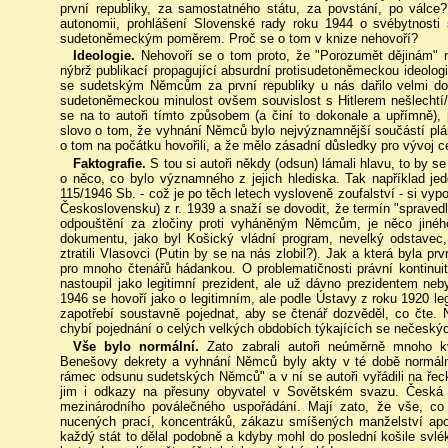
první republiky, za samostatného státu, za povstání, po válce
autonomii, prohlášení Slovenské rady roku 1944 o svébytnosti 
sudetoněmeckým poměrem. Proč se o tom v knize nehovoří?
Ideologie.
Nehovoří se o tom proto, že "Porozumět dějinám" n
nýbrž publikací propagující absurdní protisudetoněmeckou ideologii
se sudetským Němcům za první republiky u nás dařilo velmi dobř
sudetoněmeckou minulost ovšem souvislost s Hitlerem nešlechtí/ a 
se na to autoři tímto způsobem (a činí to dokonale a upřímně)
slovo o tom, že vyhnání Němců bylo nejvýznamnější součástí plánu
o tom na počátku hovořili, a že mělo zásadní důsledky pro vývoj c
Faktografie.
S tou si autoři někdy (odsun) lámali hlavu, to by s
o něco, co bylo významného z jejich hlediska. Tak například jed
115/1946 Sb. - což je po těch letech vysloveně zoufalství - si vy
Československu) z r. 1939 a snaží se dovodit, že termín "spraved
odpouštění za zločiny proti vyháněným Němcům, je něco jiné
dokumentu, jako byl Košický vládní program, nevelký odstave
ztratili Vlasovci (Putin by se na nás zlobil?). Jak a která byla pr
pro mnoho čtenářů hádankou. O problematičnosti právní kontinuity
nastoupil jako legitimní prezident, ale už dávno prezidentem ne
1946 se hovoří jako o legitimním, ale podle Ústavy z roku 1920 le
zapotřebí soustavně pojednat, aby se čtenář dozvěděl, co čte. N
chybí pojednání o celých velkých obdobích týkajících se nečesk
Vše bylo normální.
Zato zabrali autoři neúměrně mnoho kv
Benešovy dekrety a vyhnání Němců byly akty v té době normální
rámec odsunu sudetských Němců" a v ní se autoři vyřádili na řec
jim i odkazy na přesuny obyvatel v Sovětském svazu. Česká p
mezinárodního poválečného uspořádání. Mají zato, že vše, co
nucených prací, koncentráků, zákazu smíšených manželství apod
každý stát to dělal podobně a kdyby mohl do poslední košile svlék