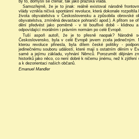
by to, domyslí se čtenář, tak jako pražská vláda.
Samozřejmě, že je to jinak: reálně existoval národně frontov
vlády vznikla ničivá spontánní revoluce, která dokonale rozpoltila 
života obyvatelstva v Československu a způsobila obrovské obět
obyvatelstva, zmíněná devastace pohraničí apod.). A přitom se ofi
dění předvést jako poměrně - v té bouřlivé době - klidnou a
odpovídající morálním i právním normám po celé Evropě.
Tuší aspoň autoři, že je to přesně naopak? Národně soci
Československo, byla v celé Evropě jevem zcela jedinečným. Ma
kterou revoluce přinesla, byla dílem české politiky - podp
jedinečnému souboru událostí, které mají s ostatním děním v Ev
samé a jejímu základu, vyhnání Němců. Porozumět dějinám zna
historiků jako něco, co není dobré k ničemu jinému, než k zjitřen
a k dezorientaci našich občanů.
Emanuel Mandler