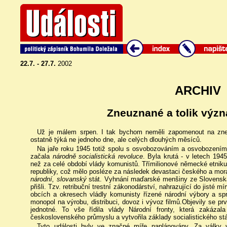
22.7. - 27.7.
2002
ARCHIV
Zneuznané a tolik výz
Už je málem srpen. I tak bychom neměli zapomenout na zneu
ostatně týká ne jednoho dne, ale celých dlouhých měsíců.
Na jaře roku 1945 totiž spolu s osvobozováním a osvobozením
začala
národně socialistická revoluce
. Byla krutá - v letech 194
než za celé období vlády komunistů. Třímilionové německé etnik
republiky, což mělo posléze za následek devastaci českého a mora
národní, slovanský
stát. Vyhnání maďarské menšiny ze Slovenska 
přišli. Tzv. retribuční trestní zákonodárství, nahrazující do jisté m
obcích a okresech vládly komunisty řízené národní výbory a spr
monopol na výrobu, distribuci, dovoz i vývoz filmů.Objevily se pr
jednotné. To vše řídila vlády Národní fronty, která zakázala
československého průmyslu a vytvořila základy socialistického s
Tyto události byly ve značné míře naplánovány. Za války v