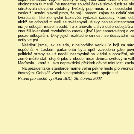
okolnostem tlumeně (ne nadarmo souvisí české slovo duch se slo
sdružovala slovutné vědátory, hvězdy pop-music a v neposlední ř
zaslouží uznání hlavně proto, že hájili národní zájmy za zvlášť o
kverulanti. Tito zlomyslní kazisvěti vydávali časopisy, které od
nichž se odbojáři museli se svěšenými ušisky nahlas distancovat,
niž je odbojáři museli soudit. To zraňovalo citlivé duše odbojářů a
zneužili kverulanti revolučního zmatku (byť i jen sametového) a v
pouze odbojářům. Díky jejich rozkladné činnosti se dosavadní nár
octly ve psí.
Naštěstí jsme, jak se zdá, z nejhoršího venku. V boji za nár
úspěchů: v českém parlamentu byla opět zavedena jako povin
politické strany se už nedělí nesmyslně na vládní a opoziční, a
země může stát, stejně jako v období mezi dvěma světovými vál
Maďarsku, které si jako nepraktický přežitek dávné minulosti zacho
Na prezidentské standardě máme velmi pěkné heslo pro věčnost:
časovým: Odbojáři všech visegrádských zemí, spojte se!
Psáno pro české vysílání BBC, 26. června 2002