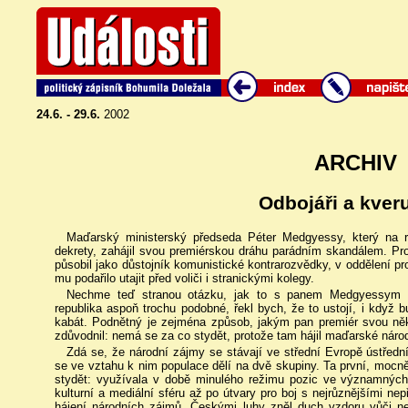
24.6. - 29.6.
2002
ARCHIV
Odbojáři a kveru
Maďarský ministerský předseda Péter Medgyessy, který na 
dekrety, zahájil svou premiérskou dráhu parádním skandálem. Prov
působil jako důstojník komunistické kontrarozvědky, v oddělení pr
mu podařilo utajit před voliči i stranickými kolegy.
Nechme teď stranou otázku, jak to s panem Medgyessym 
republika aspoň trochu podobné, řekl bych, že to ustojí, i když 
kabát. Podnětný je zejména způsob, jakým pan premiér svou něk
zdůvodnil: nemá se za co stydět, protože tam hájil maďarské náro
Zdá se, že národní zájmy se stávají ve střední Evropě ústředn
se ve vztahu k nim populace dělí na dvě skupiny. Ta první, moc
stydět: využívala v době minulého režimu pozic ve významnýc
kulturní a mediální sféru až po útvary pro boj s nejrůznějšími nep
hájení národních zájmů. Českými luhy zněl duch vzdoru vůči 