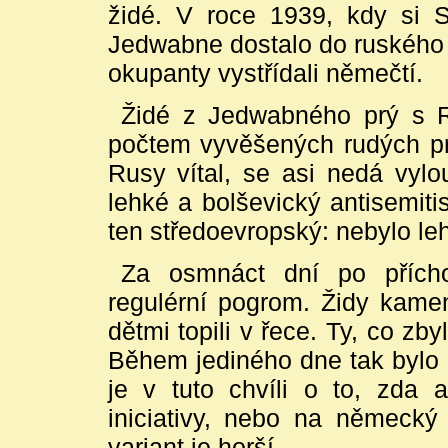
židé. V roce 1939, kdy si St
Jedwabne dostalo do ruského 
okupanty vystřídali němečtí.
Židé z Jedwabného prý s R
počtem vyvěšených rudých pr
Rusy vítal, se asi nedá vylo
lehké a bolševický antisemiti
ten středoevropský: nebylo le
Za osmnáct dní po příc
regulérní pogrom. Židy kameno
dětmi topili v řece. Ty, co zbyl
Během jediného dne tak bylo z
je v tuto chvíli o to, zda a
iniciativy, nebo na německý 
variant je horší.