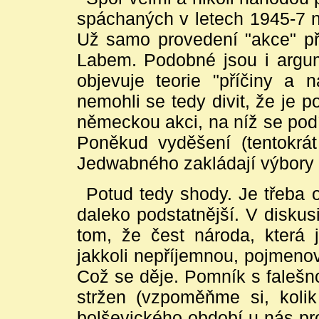
spáchaných v letech 1945-7 
Už samo provedení "akce" p
Labem. Podobné jsou i argume
objevuje teorie "příčiny a n
nemohli se tedy divit, že je p
německou akci, na níž se podíl
Poněkud vyděšení (tentokrát 
Jedwabného zakládají výbory
Potud tedy shody. Je třeba o
daleko podstatnější. V disku
tom, že čest národa, která 
jakkoli nepříjemnou, pojmenova
Což se děje. Pomník s falešno
stržen (vzpoměňme si, koli
bolševického období u nás pro