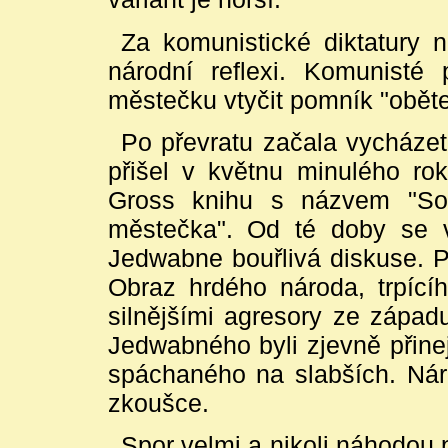
Za komunistické diktatury 
národní reflexi. Komunisté
městečku vtyčit pomník "obět
Po převratu začala vycháze
přišel v květnu minulého ro
Gross knihu s názvem "Sou
městečka". Od té doby se 
Jedwabne bouřlivá diskuse. Po
Obraz hrdého národa, trpícíh
silnějšími agresory ze západu
Jedwabného byli zjevně přine
spáchaného na slabších. Nár
zkoušce.
Spor velmi a nikoli náhodou