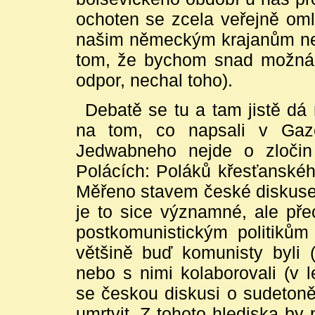
ochoten se zcela veřejně oml
našim německým krajanům neo
tom, že bychom snad možná,
odpor, nechal toho).
Debatě se tu a tam jistě d
na tom, co napsali v Gaze
Jedwabneho nejde o zločin
Polácích: Poláků křesťanskéh
Měřeno stavem české diskuse
je to sice významné, ale př
postkomunistickým politikům 
většině buď komunisty byli 
nebo s nimi kolaborovali (v
se českou diskusi o sudeton
umrtvit. Z tohoto hlediska b