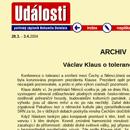
28.3. - 3.4.
2004
ARCHIV
Václav Klaus o toleran
Konference o toleranci a smíření mezi Čechy a Němci,která s
byla korunována projevem prezidenta Klause. Prezident opět pr
nezaujaté pozorovatele, a proto si jeho výkon zaslouží pozornosti.
Klaus dobře ví, že proklínání Němců vcelku je, jak se dnes říká
vystoupení věnoval zdůrazňování plodných stránek česko-německé
osidlovali pohraniční hvozdy, budovatelům kulturních památek, 
výhodu: jsou už dávno mrtví a nic po nás nechtějí. Zašel do
zopakoval Pekařovu tezi o německé kultuře jako zprostředkova
SRN za to, že v těžkých dobách poskytla mnoha Čechům útočiště
Když hláskem tenkým jako konipásek promluvil k těm, kteří na
vervou i k těm druhým. Kromě zmíněné harmonické minulosti 
zasahující do přítomnosti: období druhé světové války, její příprava,
v bezprostředně poválečném vývoji. Zde podle Klause platí, že 