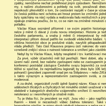
zpátky, nemůžeme nechat proběhnout jiným způsobem. Nemůžeme 
my, s našimi zkušenostmi a pohledy na svět, považovali dne
nepokouší přesvědčit o tom, že cestování nazpět v čase je výsad
že česká politika není ochotna ani hnout prstem ke zmírnění jedně
byly spáchány na nás) vydala a realizovala řadu restitučních a jin
opakuje známou poučku, že to, co se nám na zmíněné minulosti dn
pořádku.
Václav Klaus seznámil přítomné i se svým pojetím historiogra
nelze ji měnit či dávat jí zcela novou interpretaci. Historie je
českého parlamentu, a snaha ji měnit či interpretovat by mě
interpretaci přitom dosud patřilo ke svobodě vědeckého bádání. U
většina historické obce je poslušné stádo, navyklé pětapadesáti
vláda předloží. Tato část Klausova projevu ústí nakonec do var
vznešeně znějící slova o nutnosti tolerance a smíření jako zástěrk
Nebyl by to Václav Klaus, kdyby neuplatnil i tzv. kartáčovací m
Za prvé, výběr účastníků měl být pestřejší. Není dobré, aby
území naší země, bez našeho zastoupení nebo se zastoupením je
konferenci postrádal zástupce Českého svazu bojovníků za svo
těžké si spočítat, že nejmladšímu legionáři by dnes bylo 106 l
pohraničí (prezident zapomněl snad jen na Štěpánovu – nebo Zifčá
s takto výrazným a reprezentativním zastoupením svolá, a zá
moderovat.
A za druhé, organizátoři zvolili úplně špatný název. Klaus si n
událostech třicátých a čtyřicátých let minulého století uvažovat v 
obdobně v kategoriích dnešního vzájemného smíření či nesmíření
netoleranci a i nesmířených je strašně málo.
Tu je třeba říci, že prezident se mýlí. Jsou věci – jako napříkl
lhaním – které si nezaslouží vůbec žádnou toleranci. Také v
hromadným násilím, je mimo okruh jakékoli tolerance a nelze se s