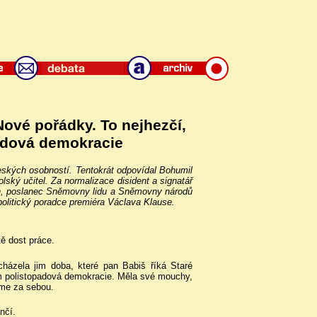
ové pořádky. To nejhezčí,
padová demokracie
českých osobností. Tentokrát odpovídal Bohumil
kolský učitel. Za normalizace disident a signatář
ran, poslanec Sněmovny lidu a Sněmovny národů
olitický poradce premiéra Václava Klause.
ě dost práce.
házela jim doba, které pan Babiš říká Staré
íkám polistopadová demokracie. Měla své mouchy,
áme za sebou.
nčí.