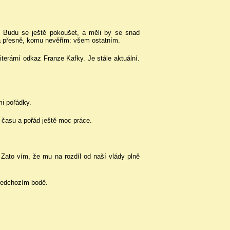
a. Budu se ještě pokoušet, a měli by se snad
ela přesně, komu nevěřím: všem ostatním.
iterární odkaz Franze Kafky. Je stále aktuální.
mi pořádky.
 času a pořád ještě moc práce.
. Zato vím, že mu na rozdíl od naší vlády plně
předchozím bodě.