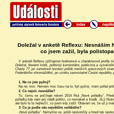
Doležal v anketě Reflexu: Nesnáším N
co jsem zažil, byla polisto
V anketě Reflexu zjišťujeme hodnotové a charakterové profily 
Doležal, literární kritik, politický komentátor, publicista a vysokoš
Charty 77, po sametové revoluci politik menších pravicových st
Federálního shromáždění, po vzniku samostatné České republiky p
1. Na co jste pyšný?
Na nic moc. Nemám moc času na to, být pyšný, mám pořád ješt
2. Co nejvíc nesnášíte?
To, čemu se počínaje rokem 2014 říká „Nové pořádky“, Předc
pořádky,kdy nám prý vládli politici, co nemakali a kradli. Já jí ř
ale bylo to to nejhezčí, co jsem kdy zažil. Obávám se, že už ji m
3. Co je podle vás největším neštěstím?
„Nové pořádky“. Nemylme se, ještě neskončily a hned tak nesko