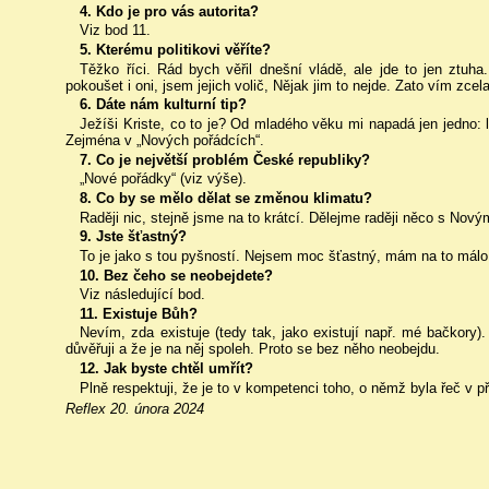
4. Kdo je pro vás autorita?
Viz bod 11.
5. Kterému politikovi věříte?
Těžko říci. Rád bych věřil dnešní vládě, ale jde to jen ztuh
pokoušet i oni, jsem jejich volič, Nějak jim to nejde. Zato vím zc
6. Dáte nám kulturní tip?
Ježíši Kriste, co to je? Od mladého věku mi napadá jen jedno: l
Zejména v „Nových pořádcích“.
7. Co je největší problém České republiky?
„Nové pořádky“ (viz výše).
8. Co by se mělo dělat se změnou klimatu?
Raději nic, stejně jsme na to krátcí. Dělejme raději něco s Nový
9. Jste šťastný?
To je jako s tou pyšností. Nejsem moc šťastný, mám na to málo
10. Bez čeho se neobejdete?
Viz následující bod.
11. Existuje Bůh?
Nevím, zda existuje (tedy tak, jako existují např. mé bačkory)
důvěřuji a že je na něj spoleh. Proto se bez něho neobejdu.
12. Jak byste chtěl umřít?
Plně respektuji, že je to v kompetenci toho, o němž byla řeč v 
Reflex 20. února 2024