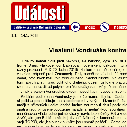
1.1. - 14.1.
2018
Vlastimil Vondruška kontr
„Lidé by neměli volit proti někomu, ale někoho, kým jsou si s
frontě Dnes, vlajkové lodi Babišova mocenského uskupení, zná
rázný prezident, MfD 20. ledna 2018). Na tom snad něco málo je: lid
v našem případě proti Zemanovi). Tedy aspoň ne všichni. Já např
vědět, proč bych měl volit toho druhého. Nechci nikomu nic vnuco
tom, abych zjistil, proč volit toho druhého, ovšem usilovně pracu
(Zemana na rozdíl od polyhistora Vondrušky samozřejmě ani náhod
Jinak s panem Vondruškou ovšem nesouhlasím vůbec v ničem. T
Problém podle pana Vondrušky je to, že máme blbý lid. „Osobní ro
si politiku personifikuje jen s osobnostmi vlivnými, bizarními“. Na
umějí z některých udělat kladné hrdiny, zatímco ti druzí podle ni
špatná jsou přirozeně „opozičně naladěná média“ (kdo jsou dnes
menšinovou vládu jedné jediné strany, navíc bez důvěry PS a v dem
ANO“, ale „ten Babiš je nějakej divnej“. Některým komentátorům za
stojí TOP09, ale „Kalousek a kníže jsou prostě pašáci“. „Často jde 
než subjektivní, vždycky ho zaujímá nějaký subjekt) a mnohdy