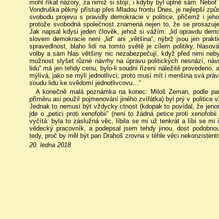
mohl říkat názory, za nimiž si stojí, i kdyby byl úplně sám. Nebo
Vondruška pěkný přístup přes Mladou frontu Dnes, je nejlepší způ
svobodu projevu s pravidly demokracie v politice, přičemž i jeho
protože svobodná společnost znamená nejen to, že se prosazuje
Jak napsal kdysi jeden člověk, jehož si vážím: „lid opravdu de
slovem demokracie není „lid“ ani „většina“, nýbrž jsou jen pra
spravedlnost, blaho lidí na tomto světě je cílem politiky, hlaso
volby a sám hlas většiny nic nezabezpečují, když před nimi neby
možnost slyšet různé návrhy na úpravu politických nesnází, náv
lidu“ má jen tehdy cenu, bylo-li soudní řízení náležitě provedeno,
mýlívá, jako se mýlí jednotlivci; proto musí mít i menšina svá pr
soudu lidu ke svědomí jednotlivcovu…“
A konečně malá poznámka na konec: Miloš Zeman, podle pan
příměru asi použil pojmenování jiného zvířátka) byl prý v politice vž
Jednak to nemusí být vždycky ctnost (kdopak to povídal, že jen
jde o „petici proti xenofobii“ (není to žádná petice proti xenofob
vyčítá: byla to záslužná věc, líbila se mi už tenkrát a líbí se mi
vědecký pracovník, a podepsal jsem tehdy jinou, dost podobno
tedy, proč by měl být pan Drahoš zrovna v téhle věci nekonzistentn
20. ledna 2018