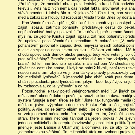
„Problém je, že mediální obraz prezidentských kandidátů podvědom
televizí. Většina z nich nemá čas hledat fakta, srovnávat je a a
stává pravdou, i kdyby šlo o lež jako věž.“ Co s tím, pan Vodru
média zakázat a hloupý lid rozpustit (Mladá fronta Dnes by dosta
Pan Vondruška dále píše: „Křesťanští misionáři v pohanských z
zajistí spásu, zatímco pohanství představuje cestu do pekel
nepřizpůsobivé bratry upalovali.“ To je důvod, proč nemám šanci s
myslím, že „jedině Kristus zajistí spásu, zatímco pohanství před
že upalovat pana Vondrušku nehodlám. A pokračuje: „V naše
pohanstvím přirovnal k zápasu dvou nejvýraznějších politiků pol
a k jejich sporu o nepolitickou politiku… Otázka zní takto - Má b
chodu společnosti demokratické principy, tedy vůle většiny voličů
proti vůli většiny? Protože prosté a zbloudilé musíme vždycky př
brání.“ Tohle mne trochu znejistilo: má snad pan Vondruška ně
přivést na cestu ke spáse, i když se brání? Nikoli, není tomu tak
nesouhlasí s tím, aby se ve jménu lásky a pravdy prosazovaly zájm
být mediálně lynčován“. A jmenovitě jako oběť uvádí prezident
chránit prezidenta před lynčováním: jakým, kde, kdy? Zjevné je,
by rozhodovala, co je lynčování a co ne.
Pozoruhodné je taky pojetí veřejnoprávních médií: „V jiných z
měla země obecně dobrou pověst, a snaží se lidem dávat naději v 
systém funguje a není třeba se bát.“ Jistě: tak fungovala média (
média (s jistými výjimkami) dneska v Rusku. Zato u nás „mají stá
politiky. A vše, co se těmto elitám nelíbí, se diskredituje, čast
se veřejnoprávní média celá léta zabývají jen tím, že útočí na sv
stran, které s nimi nechtějí táhnout za jeden provaz.“ Je zje
jednoho politického konceptu (havlovská „nepolitická politika“) v
jmenuje ještě Babiše a Okamuru) a domnívá se, že aby to nov
„demokratickou většinu“. To je frontální útok na svobodu projevu,