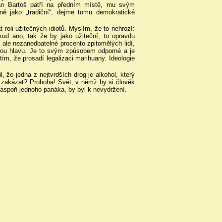
pan Bartoš patří na předním místě, mu svým
ně jako „tradiční“, dejme tomu demokratické
t roli užitečných idiotů. Myslím, že to nehrozí:
ud ano, tak že by jako užiteční, to opravdu
ale nezanedbatelné procento zpitomělých lidí,
livou hlavu. Je to svým způsobem odporné a je
ím, že prosadí legalizaci marihuany. Ideologie
, že jedna z nejtvrdších drog je alkohol, který
– zakázat? Proboha! Svět, v němž by si člověk
t aspoň jednoho panáka, by byl k nevydržení.