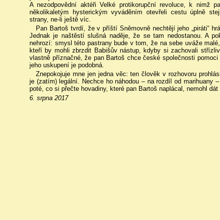
A nezodpovědní aktéři Velké protikorupční revoluce, k nimž 
několikaletým hysterickým vyváděním otevřeli cestu úplně stej
strany, ne-li ještě víc.
Pan Bartoš tvrdí, že v příští Sněmovně nechtějí jeho „piráti“ hrá
Jednak je naštěstí slušná naděje, že se tam nedostanou. A pok
nehrozí: smysl této pastrany bude v tom, že na sebe uváže malé, 
kteří by mohli zbrzdit Babišův nástup, kdyby si zachovali stříz
vlastně příznačné, že pan Bartoš chce české společnosti pomoci t
jeho uskupení je podobná.
Znepokojuje mne jen jedna věc: ten člověk v rozhovoru prohlásil
je (zatím) legální. Nechce ho náhodou – na rozdíl od marihuany 
poté, co si přečte hovadiny, které pan Bartoš naplácal, nemohl dá
6. srpna 2017