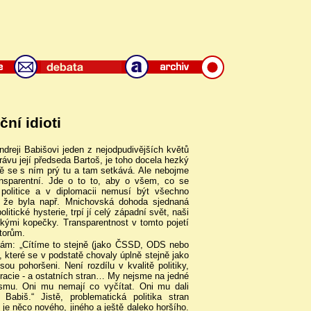
ční idioti
Andreji Babišovi jeden z nejodpudivějších květů
rávu její předseda Bartoš, je toho docela hezký
ě se s ním prý tu a tam setkává. Ale nebojme
ransparentní. Jde o to to, aby o všem, co se
v politice a v diplomacii nemusí být všechno
 to, že byla např. Mnichovská dohoda sjednaná
olitické hysterie, trpí jí celý západní svět, naši
skými kopečky. Transparentnost v tomto pojetí
átorům.
ranám: „Cítíme to stejně (jako ČSSD, ODS nebo
 které se v podstatě chovaly úplně stejně jako
sou pohoršeni. Není rozdílu v kvalitě politiky,
racie - a ostatních stran… My nejsme na jedné
ismu. Oni mu nemají co vyčítat. Oni mu dali
abiš.“ Jistě, problematická politika stran
je něco nového, jiného a ještě daleko horšího.