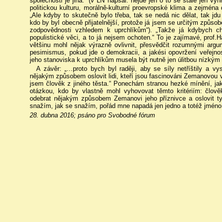
společnosti je jiná.“ (v LN napsal: nejde jen o to se stále jen vyh
politickou kulturu, morálně-kulturní proevropské klima a zejména
„Ale kdyby to skutečně bylo třeba, tak se nedá nic dělat, tak jd
kdo by byl obecně přijatelnější, protože já jsem se určitým způso
zodpovědnosti vzhledem k uprchlíkům“). „Takže já kdybych cht
populistické věci, a to já nejsem ochoten.“ To je zajímavé, prof.
většinu mohl nějak výrazně ovlivnit, přesvědčit rozumnými argu
pesimismus, pokud jde o demokracii, a jakési opovržení veřejno
jeho stanoviska k uprchlíkům musela být nutně jen úlitbou nízkým
A závěr: „…proto bych byl raději, aby se síly netříštily a v
nějakým způsobem oslovit lidi, kteří jsou fascinováni Zemanovou vul
jsem člověk z jiného těsta.“ Ponechám stranou hezké mínění, ja
otázkou, kdo by vlastně mohl vyhovovat těmto kritériím: člově
odebrat nějakým způsobem Zemanovi jeho příznivce a oslovit ty,
snažím, jak se snažím, pořád mne napadá jen jedno a totéž jméno:
28. dubna 2016; psáno pro Svobodné fórum