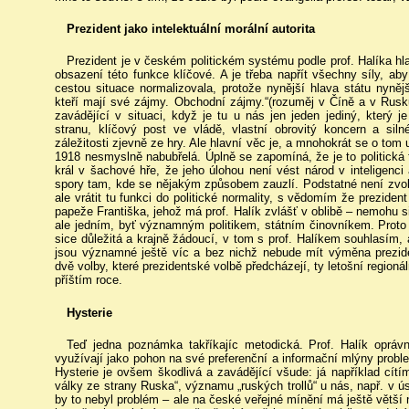
Prezident jako intelektuální morální autorita
Prezident je v českém politickém systému podle prof. Halíka hlav
obsazení této funkce klíčové. A je třeba napřít všechny síly, ab
cestou situace normalizovala, protože nynější hlava státu nynějš
kteří mají své zájmy. Obchodní zájmy.“(rozuměj v Číně a v Rusk
zavádějící v situaci, když je tu u nás jen jeden jediný, který j
stranu, klíčový post ve vládě, vlastní obrovitý koncern a sil
záležitosti zjevně ze hry. Ale hlavní věc je, a mnohokrát se o tom 
1918 nesmyslně nabubřelá. Úplně se zapomíná, že je to politická 
král v šachové hře, že jeho úlohou není vést národ v inteligenci
spory tam, kde se nějakým způsobem zauzlí. Podstatné není zvol
ale vrátit tu funkci do politické normality, s vědomím že prezide
papeže Františka, jehož má prof. Halík zvlášť v oblibě – nemohu si
ale jedním, byť významným politikem, státním činovníkem. Proto j
sice důležitá a krajně žádoucí, v tom s prof. Halíkem souhlasím, 
jsou významné ještě víc a bez nichž nebude mít výměna prezid
dvě volby, které prezidentské volbě předcházejí, ty letošní regio
příštím roce.
Hysterie
Teď jedna poznámka takříkajíc metodická. Prof. Halík oprávn
využívají jako pohon na své preferenční a informační mlýny proble
Hysterie je ovšem škodlivá a zavádějící všude: já například cítí
války ze strany Ruska“, významu „ruských trollů“ u nás, např. v úsi
by to nebyl problém – ale na české veřejné mínění má ještě větší 