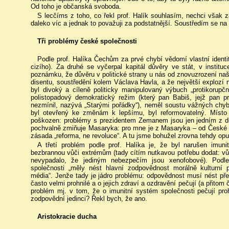
Od toho je občanská svoboda.
S lecčíms z toho, co řekl prof. Halík souhlasím, nechci však z
daleko víc a jednak to považuji za podstatnější. Soustředím se na 
Tři problémy české společnosti
Podle prof. Halíka Čechům za prvé chybí vědomí vlastní identity
cizího). Za druhé se vyčerpal kapitál důvěry ve stát, v instituc
poznámku, že důvěru v politické strany u nás od znovuzrození naší
disentu, soustředění kolem Václava Havla, a že největší explozí n
byl divoký a cíleně politicky manipulovaný výbuch „protikorupčn
polistopadový demokratický režim (který pan Babiš, jejž pan p
nezmínil, nazývá „Starými pořádky“), neměl soustu vážných chy
byl otevřený ke změnám k lepšímu, byl reformovatelný. Místo 
poškozen: problémy s prezidentem Zemanem jsou jen jedním z důs
pochvalně zmiňuje Masaryka: pro mne je z Masaryka – od České o
zásada „reforma, ne revoluce“. A tu jsme bohužel zrovna tehdy opus
A třetí problém podle prof. Halíka je, že byl narušen imuni
bezbrannou vůči extrémům (tady cítím nutkavou potřebu dodat: vůč
nevypadalo, že jediným nebezpečím jsou xenofobové). Podle
společnosti „měly nést hlavní zodpovědnost morálně kulturní pilí
média“. Jenže tady je jádro problému: odpovědnost musí nést pře
často velmi prohnilé a o jejich zdraví a ozdravění pečují (a přitom 
problém mj. v tom, že o imunitní systém společnosti pečují prohn
zodpovědní jedinci? Řekl bych, že ano.
Aristokracie ducha