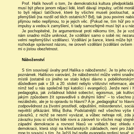
Prof. Halík hovoří o tom, že demokratická kultura předpokládá „
musí být přece jenom nějací lidé, kteří dávají impulsy, určité morá
to byli nějací tatíčkové, které by všichni museli poslouchat, 
přemýšleli (na rozdíl od těch ostatních? Bd), tak jsou povinni nabíd
přijmou nebo nepřijmou, to je jejich věc. (Pokud ne, tím hůř pro ně,
impulsy a vedou k zamyšlení, ti tady samozřejmě musí být a u nás
Je pochopitelné, že argumentovat proti někomu tím, že je vzd
nám snadno může uniknout, že vzdělání samo o sobě nic nezaruču
velmi nepřemýšliví vzdělanci. Vzdělání je šance, která může být 
rozhoduje správnost názoru, ne úroveň vzdělání (vzdělání ovšem
mi o jistou obezřetnost.
Náboženství
S tím souvisejí úvahy prof.Halíka o náboženství. Je to jeho výs
poznámek. Halíkovo varování, že náboženství může velmi snadno de
místě (ostatně co jiného se stalo kdysi dávno s pobělohorským
důsledkem pak v 19. a 20. století nebylo vítězství reformace, al
nímž teď u nás společně trpí katolíci i evangelíci). Jenže není i
pedagogika, jak zvládnout lidské sobectví, egoismus, jak kulti
jakým způsobem žít spravedlivě s druhými lidmi“ – to všechno j
nezáleželo, ale je to opravdu to hlavní? A je „pedagogika“ to hlavn
zodpovědnost za životní prostředí, odpuštění, milosrdenství, sociál
největší přikázání. Miluj Boha. Podstatnější než všechno výše 
závazků, z nichž se nesmí vyvázat, a vůbec nehraje roli, zda j
závazku jsou si všichni lidé rovni a zároveň to všichni mají stejně 
západní demokracie a rovnost hlasů ve volbách bez ohledu 
demokracii, která stojí na křesťanských základech, není pro žádn
mne to souvisí s tím, že Ježíš byl podle evangelia profesí tesař; vz