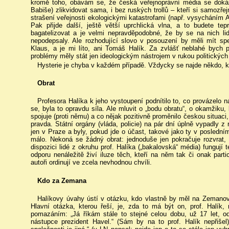
kromě toho, obávám se, že česká veřejnoprávní média se dokáží
Babiše) zlikvidovat sama, i bez ruských trollů – kteří si samozřejm
strašení veřejnosti ekologickými katastrofami (např. vysycháním Afr
Pak přijde další, ještě větší uprchlická vlna, a to budete te
bagatelizovat a je velmi nepravděpodobné, že by se na nich lid
nepodepsaly. Ale rozhodující slovo v posouzení by měli mít spe
Klaus, a je mi líto, ani Tomáš Halík. Za zvlášť neblahé bych 
problémy měly stát jen ideologickým nástrojem v rukou politických
Hysterie je chyba v každém případě. Vždycky se najde někdo, kdo
Obrat
Profesora Halíka k jeho vystoupení podnítilo to, co provázelo
se, byla to opravdu síla. Ale mluvit o „bodu obratu“, o okamžiku
spojuje (proti němu) a co nějak pozitivně proměnilo českou situac
pravda. Státní orgány (vláda, policie) na pár dní úplně vypadly z
jen v Praze a byly, pokud jde o účast, takové jako ty v poslední
málo. Nekoná se žádný obrat: jednoduše jen pokračuje rozvrat,
dispozici lidé z okruhu prof. Halíka („bakalovská“ média) fungují
odporu nenáležitě živí iluze těch, kteří na něm tak či onak partici
autoři ordinují ve zcela nevhodnou chvíli.
Kdo za Zemana
Halíkovy úvahy ústí v otázku, kdo vlastně by měl na Zemanovo
Hlavní otázka, kterou řeší, je, zda to má být on, prof. Halík,
pomazáním: „Já říkám stále to stejné celou dobu, už 17 let, 
nástupce prezident Havel.“ (Sám by na to prof. Halík nepřiše