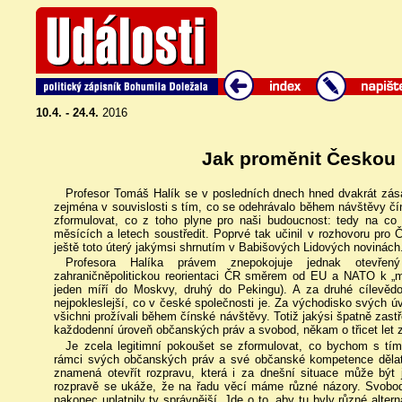
10.4. - 24.4.
2016
Jak proměnit Českou 
Profesor Tomáš Halík se v posledních dnech hned dvakrát zásad
zejména v souvislosti s tím, co se odehrávalo během návštěvy čí
zformulovat, co z toho plyne pro naši budoucnost: tedy na co 
měsících a letech soustředit. Poprvé tak učinil v rozhovoru pro 
ještě toto úterý jakýmsi shrnutím v Babišových Lidových novinách
Profesora Halíka právem znepokojuje jednak otevře
zahraničněpolitickou reorientaci ČR směrem od EU a NATO k „
jeden míří do Moskvy, druhý do Pekingu). A za druhé cílevědom
nejpokleslejší, co v české společnosti je. Za východisko svých ú
všichni prožívali během čínské návštěvy. Totiž jakýsi špatně zast
každodenní úroveň občanských práv a svobod, někam o třicet let 
Je zcela legitimní pokoušet se zformulovat, co bychom s tím
rámci svých občanských práv a své občanské kompetence děla
znamená otevřít rozpravu, která i za dnešní situace může být 
rozpravě se ukáže, že na řadu věcí máme různé názory. Svobod
nakonec uplatnily ty správnější. Jde o to, aby tu byly různé altern