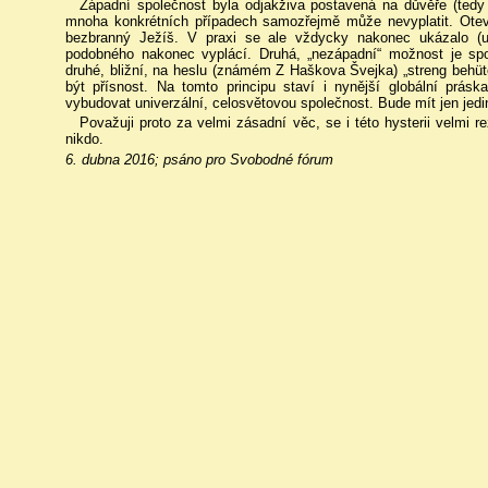
Západní společnost byla odjakživa postavená na důvěře (tedy 
mnoha konkrétních případech samozřejmě může nevyplatit. Otevř
bezbranný Ježíš. V praxi se ale vždycky nakonec ukázalo (
podobného nakonec vyplácí. Druhá, „nezápadní“ možnost je sp
druhé, bližní, na heslu (známém Z Haškova Švejka) „streng behüt
být přísnost. Na tomto principu staví i nynější globální prá
vybudovat univerzální, celosvětovou společnost. Bude mít jen jedin
Považuji proto za velmi zásadní věc, se i této hysterii velmi r
nikdo.
6. dubna 2016; psáno pro Svobodné fórum