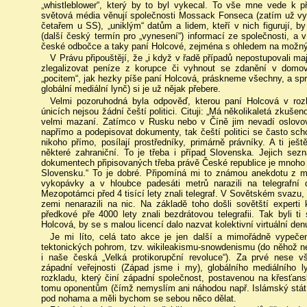
„whistleblower“, který by to byl vykecal. To vše mne vede k p
světová média věnují společnosti Mossack Fonseca (zatím už vypát
četařem u SS), „uniklým“ datům a lidem, kteří v nich figurují, b
(další český termín pro „vynesení“) informací ze společnosti, a 
české odbočce a taky paní Holcové, zejména s ohledem na možný p
V Právu připouštějí, že „i když v řadě případů nepostupovali maj
zlegalizovat peníze z korupce či vyhnout se zdanění v domov
„pocitem“, jak hezky píše paní Holcová, práskneme všechny, a spr
globální mediální lynč) si je už nějak přebere.
Velmi pozoruhodná byla odpověď, kterou paní Holcová v roz
únicích nejsou žádní čeští politici. Cituji: „Má několikaletá zkušen
velmi mazaní. Zatímco v Rusku nebo v Číně jim nevadí oslovo
napřímo a podepisovat dokumenty, tak čeští politici se často scho
nikoho přímo, posílají prostředníky, primárně právníky. A ti ješ
některé zahraniční. To je třeba i případ Slovenska. Jejich s
dokumentech připisovaných třeba právě České republice je mnoh
Slovensku.“ To je dobré. Připomíná mi to známou anekdotu z m
vykopávky a v hloubce padesáti metrů narazili na telegrafní d
Mezopotámci před 4 tisící lety znali telegraf. V Sovětském svazu, n
zemi nenarazili na nic. Na základě toho došli sovětští experti 
předkové pře 4000 lety znali bezdrátovou telegrafii. Tak byli t
Holcová, by se s malou licencí dalo nazvat kolektivní virtuální den
Je mi líto, celá tato akce je jen další a mimořádně vypečen
tektonických pohrom, tzv. wikileakismu-snowdenismu (do něho
i naše česká „Velká protikorupční revoluce“). Za prvé nese 
západní veřejnosti (Západ jsme i my), globálního mediálního
rozkladu, který činí západní společnost, postavenou na křesťan
tomu oponentům (čímž nemyslím ani náhodou např. Islámský stát,
pod nohama a měli bychom se sebou něco dělat.