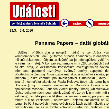
29.3. - 3.4.
2016
Panama Papers – další globál
Událostí příštích dnů a nejspíš i týdnů je tzv. Aféra P
kompromitačních údajů (v tomto případě finančních) v dosavadn
milionů dokumentů. Objem „uniklých“ dat je jedenapůlkrát vyšší n
je velmi na místě). V kompro seznamu je mj. i „283 zvučných česk
za akcí stojí, je Mezinárodní konsorcium investigativních noviná
informace „postupně rozkrývají světové deníky zapojené do
Süddeutsche Zeitung. Organizace má jakousi odbočku i u nás, je 
jménem „České centrum pro investigativní žurnalistiku“, kterou
známá novinářská aktivistka Pavla Holcová (tedy tak tomu bylo 
Holcové (cituji z úterního rozhovoru pro Babišovy Lidové no
společnosti Mossack Fonseca vynesl (česky ukradl) „whistleblower“
těchto dokumentech jsou natolik závažné“, že by k nim měli mít př
založený).Ta data pak dodal (bez nároku na odměnu, jak jsem se
rokem a ti se vzhledem k obrovskému objemu dat obrátili na IC
tomu, že ICIJ na svých internetových stránkách uvádí několik sto
pozoruhodné, že se v tomto kolektivu (třeba byl fakticky me