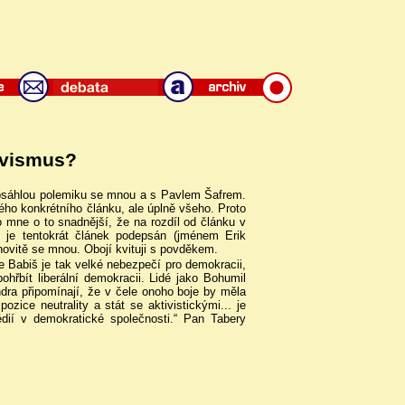
tivismus?
obsáhlou polemiku se mnou a s Pavlem Šafrem.
ho konkrétního článku, ale úplně všeho. Proto
o mne o to snadnější, že na rozdíl od článku v
je tentokrát článek podepsán (jménem Erik
novitě se mnou. Obojí kvituji s povděkem.
e Babiš je tak velké nebezpečí pro demokracii,
ohřbít liberální demokracii. Lidé jako Bohumil
ndra připomínají, že v čele onoho boje by měla
zice neutrality a stát se aktivistickými... je
édií v demokratické společnosti.“ Pan Tabery