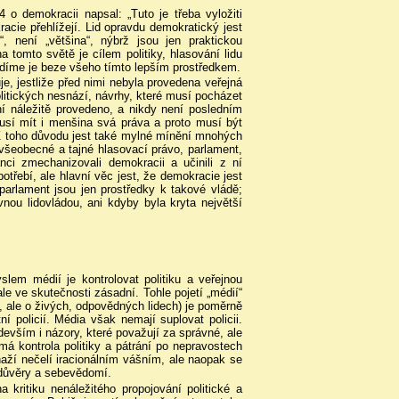
 demokracii napsal: „Tuto je třeba vyložiti
acie přehlížejí. Lid opravdu demokratický jest
 není „většina“, nýbrž jsou jen praktickou
 tomto světě je cílem politiky, hlasování lidu
adíme je beze všeho tímto lepším prostředkem.
, jestliže před nimi nebyla provedena veřejná
litických nesnází, návrhy, které musí pocházet
ní náležitě provedeno, a nikdy není posledním
musí mít i menšina svá práva a proto musí být
Z toho důvodu jest také mylné mínění mnohých
 všeobecné a tajné hlasovací právo, parlament,
nci zmechanizovali demokracii a učinili z ní
apotřebí, ale hlavní věc jest, že demokracie jest
parlament jsou jen prostředky k takové vládě;
ou lidovládou, ani kdyby byla kryta největší
em médií je kontrolovat politiku a veřejnou
le ve skutečnosti zásadní. Tohle pojetí „médií“
h, ale o živých, odpovědných lidech) je poměrně
 policií. Média však nemají suplovat policii.
devším i názory, které považují za správné, ale
má kontrola politiky a pátrání po nepravostech
naží nečelí iracionálním vášním, ale naopak se
, důvěry a sebevědomí.
 kritiku nenáležitého propojování politické a