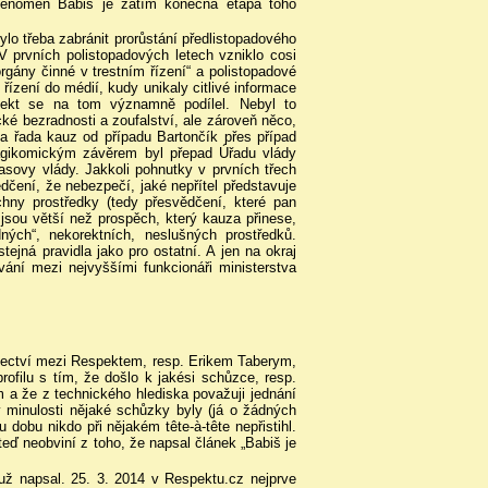
 fenomén Babiš je zatím konečná etapa toho
ylo třeba zabránit prorůstání předlistopadového
V prvních polistopadových letech vzniklo cosi
orgány činné v trestním řízení“ a polistopadové
m řízení do médií, kudy unikaly citlivé informace
pekt se na tom významně podílel. Nebyl to
cké bezradnosti a zoufalství, ale zároveň něco,
a řada kauz od případu Bartončík přes případ
ragikomickým závěrem byl přepad Úřadu vlády
ovy vlády. Jakkoli pohnutky v prvních třech
dčení, že nebezpečí, jaké nepřítel představuje
hny prostředky (tedy přesvědčení, které pan
 jsou větší než prospěch, který kauza přinese,
ných“, nekorektních, neslušných prostředků.
stejná pravidla jako pro ostatní. A jen na okraj
vání mezi nejvyššími funkcionáři ministerstva
jenectví mezi Respektem, resp. Erikem Taberym,
filu s tím, že došlo k jakési schůzce, resp.
 a že z technického hlediska považuji jednání
v minulosti nějaké schůzky byly (já o žádných
 dobu nikdo při nějakém tête-à-tête nepřistihl.
teď neobviní z toho, že napsal článek „Babiš je
ž napsal. 25. 3. 2014 v Respektu.cz nejprve