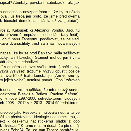
apsal? Atentáty, povstání, sabotáže? Tak, jak
ého nenapsal a nevzpomínám si, že by to někdo
oval, už třeba jen proto, že jsme před dvěma
 liberální demokracii hlásila už za „totáče“),
Miroslav Kalousek či Alexandr Vondra. Jsou tu
 (zda právem či neprávem, nehodlám tady řešit),
ám chuť panu Taberymu poděkovat, že neuvedl
kává dvanáctiletý trest za znásilňování svých
enapsal, že by se proti Babišovi měla sešikovat
ičky, ani hlavičku). Stanout mohou jen živí a
t dav, ale jednotlivci.
m“ v druhém odstavci svého textu (končí slovy
ýzvu vyslyšet“ (rozuměj výzvu opustit pozice
odstavci téhož textu konstatuje: „Ani ve snu by
to jejich volba“, nemluví pravdu. Obojí zároveň
snosti. Tvrdí například, že internetový server
redaktorem Blesku a Reflexu Pavlem Šafrem“.
 byl v roce 1997-2000 šéfredaktorem Lidových
ech 2008 – 2011 v r. 2013 - 2014 šéfredaktorem
reolou jako Respekt simulovala neutralitu ve
čil za představitele ideologie nechumelismu, a
pekt k českému nacistickému plátku z dob
k likvidaci.“ K tomu musím dodat, že jde o můj
erveru Echo24. To, co pan Tabery parafrázuje,