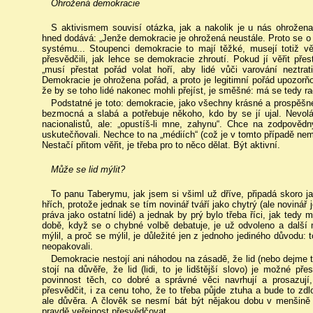
Ohrožená demokracie
S aktivismem souvisí otázka, jak a nakolik je u nás ohrožena
hned dodává: „Jenže demokracie je ohrožená neustále. Proto se 
systému... Stoupenci demokracie to mají těžké, musejí totiž věřit
přesvědčili, jak lehce se demokracie zhroutí. Pokud jí věřit pře
„musí přestat pořád volat hoří, aby lidé vůči varování neztrat
Demokracie je ohrožena pořád, a proto je legitimní pořád upozorň
že by se toho lidé nakonec mohli přejíst, je směšné: má se tedy r
Podstatné je toto: demokracie, jako všechny krásné a prospěšn
bezmocná a slabá a potřebuje někoho, kdo by se jí ujal. Nevolá 
nacionalistů, ale: „opustíš-li mne, zahynu“. Chce na zodpovědn
uskutečňovali. Nechce to na „médiích“ (což je v tomto případě nemí
Nestačí přitom věřit, je třeba pro to něco dělat. Být aktivní.
Může se lid mýlit?
To panu Taberymu, jak jsem si všiml už dříve, připadá skoro jak
hřích, protože jednak se tím novinář tváří jako chytrý (ale novinář 
práva jako ostatní lidé) a jednak by prý bylo třeba říci, jak tedy 
době, když se o chybné volbě debatuje, je už odvoleno a další 
mýlil, a proč se mýlil, je důležité jen z jednoho jediného důvodu: 
neopakovali.
Demokracie nestojí ani náhodou na zásadě, že lid (nebo dejme
stojí na důvěře, že lid (lidi, to je lidštější slovo) je možné p
povinnost těch, co dobré a správné věci navrhují a prosazují, 
přesvědčit, i za cenu toho, že to třeba půjde ztuha a bude to zd
ale důvěra. A člověk se nesmí bát být nějakou dobu v menšin
pravdě veřejnost přesvědčovat.