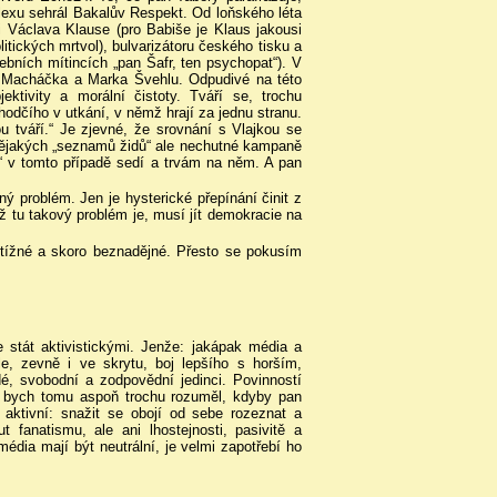
lexu sehrál Bakalův Respekt. Od loňského léta
či Václava Klause (pro Babiše je Klaus jakousi
olitických mrtvol), bulvarizátoru českého tisku a
ebních mítincích „pan Šafr, ten psychopat“). V
na Macháčka a Marka Švehlu. Odpudivé na této
ektivity a morální čistoty. Tváří se, trochu
hodčího v utkání, v němž hrají za jednu stranu.
ou tváří.“ Je zjevné, že srovnání s Vlajkou se
nějakých „seznamů židů“ ale nechutné kampaně
áří“ v tomto případě sedí a trvám na něm. A pan
ný problém. Jen je hysterické přepínání činit z
 tu takový problém je, musí jít demokracie na
btížné a skoro beznadějné. Přesto se pokusím
 stát aktivistickými. Jenže: jakápak média a
e, zevně i ve skrytu, boj lepšího s horším,
dé, svobodní a zodpovědní jedinci. Povinností
d bych tomu aspoň trochu rozuměl, kdyby pan
t aktivní: snažit se obojí od sebe rozeznat a
 fanatismu, ale ani lhostejnosti, pasivitě a
dia mají být neutrální, je velmi zapotřebí ho