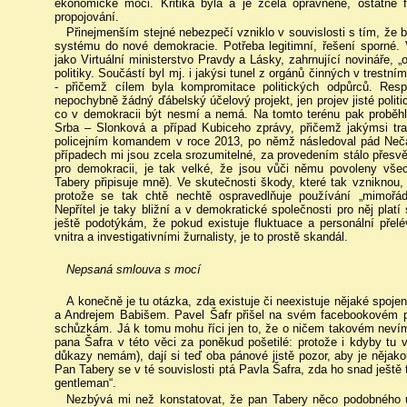
ekonomické moci. Kritika byla a je zcela oprávněné, ostatně
propojování.
Přinejmenším stejné nebezpečí vzniklo v souvislosti s tím, že b
systému do nové demokracie. Potřeba legitimní, řešení sporné. 
jako Virtuální ministerstvo Pravdy a Lásky, zahrnující novináře, „
politiky. Součástí byl mj. i jakýsi tunel z orgánů činných v trestní
- přičemž cílem byla kompromitace politických odpůrců. Res
nepochybně žádný ďábelský účelový projekt, jen projev jisté politi
co v demokracii být nesmí a nemá. Na tomto terénu pak proběhl
Srba – Slonková a případ Kubiceho zprávy, přičemž jakýmsi t
policejním komandem v roce 2013, po němž následoval pád Nečas
případech mi jsou zcela srozumitelné, za provedením stálo přesvě
pro demokracii, je tak velké, že jsou vůči němu povoleny všec
Tabery připisuje mně). Ve skutečnosti škody, které tak vzniknou,
protože se tak chtě nechtě ospravedlňuje používání „mimořád
Nepřítel je taky bližní a v demokratické společnosti pro něj platí 
ještě podotýkám, že pokud existuje fluktuace a personální přelé
vnitra a investigativními žurnalisty, je to prostě skandál.
Nepsaná smlouva s mocí
A konečně je tu otázka, zda existuje či neexistuje nějaké spo
a Andrejem Babišem. Pavel Šafr přišel na svém facebookovém pro
schůzkám. Já k tomu mohu říci jen to, že o ničem takovém nevím
pana Šafra v této věci za poněkud pošetilé: protože i kdyby tu 
důkazy nemám), dají si teď oba pánové jistě pozor, aby je nějakou
Pan Tabery se v té souvislosti ptá Pavla Šafra, zda ho snad ještě 
gentleman“.
Nezbývá mi než konstatovat, že pan Tabery něco podobného u