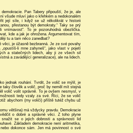
 demokracie. Pan Tabery připouští, že je, ale
o ní všude mluví jako o křehkém a nedokonalém
 její síle, i když se už několikrát v historii
stanou, přestanou být demokraty.“ Taky se prý
ili vnímavost“. To je pozoruhodná obezlička.
ovat, kde a jak je ohrožena. Argumentovat tím,
aději tu a tam něco zanedbat?
é věci, je úžasně bezbranná. Je ze své povahy
„opustíš-li mne zahyneš“, jako vlast v pojetí
ých a statečných lidech, aby ji ze všech sil
stná a zavádějící generalizace), ale na lidech.
o jednak rouhání. Tvrdit, že volič se mýlil, je
je taky člověk a volič, proč by neměl mít stejná
měl volič volit správně. To je ovšem nesmysl, v
možnosti tedy vzaly za své. Říci, že se volič
totiž abychom (my voliči) příště tutéž chybu už
 tomu většina) má vždycky pravdu. Demokracie
řesvědčit o dobré a správné věci. Z toho plyne
snažit se o jejich dobrosti a správnosti lid
louhavé. Základem demokracie není aritmetika,
ě nebo dokonce sám. Jen má povinnost o své