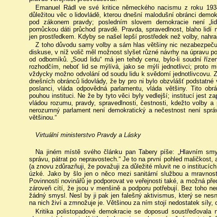
Emanuel Rádl ve své kritice německého nacismu z roku 1934 o
důležitou věc o lidovládě, kterou dnešní malodušní obránci demokr
pod zákonem pravdy; posledním slovem demokracie není „lid“,
pomůckou dáti průchod pravdě. Pravda, spravedlnost, blaho lidí na
jen prostředkem. Kdyby se našel lepší prostředek než volby, nahr
Z toho důvodu samy volby a sám hlas většiny nic nezabezpečuje
diskuse, v níž volič měl možnost slyšet různé návrhy na úpravu po
od odborníků. „Soud lidu“ má jen tehdy cenu, bylo-li soudní říze
rozhodčím, neboť lid se mýlívá, jako se mýlí jednotlivci; proto 
vždycky možno odvolání od soudu lidu k svědomí jednotlivcovu. 
dnešních obránců lidovlády, že by pro ni bylo obzvlášť podstatné
poslanci, vláda odpovědná parlamentu, vláda většiny. Tito obrá
pouhou instituci. Ne že by tyto věci byly vedlejší; institucí jest z
vládou rozumu, pravdy, spravedlnosti, čestnosti, kdežto volby a 
nerozumný parlament není demokratický a nečestnost není správn
většinou.“
Virtuální ministerstvo Pravdy a Lásky
Na jiném místě svého článku pan Tabery píše: „Hlavním smysl
správu, pátrat po nepravostech.“ Je to na první pohled maličkost, a
(a znovu zdůrazňuji, že považuji za důležité mluvit ne o institucíc
úzké. Jako by šlo jen o něco mezi sanitární službou a mravnostní
Povinností novinářů je podporovat ve veřejnosti také, a možná pře
zároveň cítí, že jsou v menšině a podporu potřebují. Bez toho ne
žádný smysl. Nesl by ji pak jen falešný aktivismus, který se nes
na nich živí a zmnožuje je. Většinou za ním stojí nedostatek síly
Kritika polistopadové demokracie se doposud soustřeďovala na