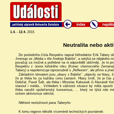
1.4. - 12.4.
2015
Neutralita nebo ak
Do posledního čísla Respektu napsal šéfredaktor Erik Tabery 
Jmenuje se „Média v éře Andreje Babiše“, a netýká se nějakého mé
považuji za možné a potřebné na ni odpovědět obšírněji. Je to pr
Respektu z února loňského roku (Konec všemocného Zemana) 
Tabery) a nepolemizuje tajnosnubně s „Reflexem“, ale přímo a jme
Základním tématem jsou „obavy z Babiše“: „objevily se hlasy, ž
že je třeba ho za každou cenu zastavit. Hlasy tvrdí, že je čas p
Doležal, Pavel Šafr, ale třeba i Miroslav Kalousek či Alexandr Vo
stanout i média... Vzhledem k vážnosti situace by měla opustit po
třeba narušit společenský konsensus, ... který se týká role m
ovšem aktivismus odmítá.
Některé neslušnosti pana Taberyho
K tomu nejprve několik víceméně technických poznámek: