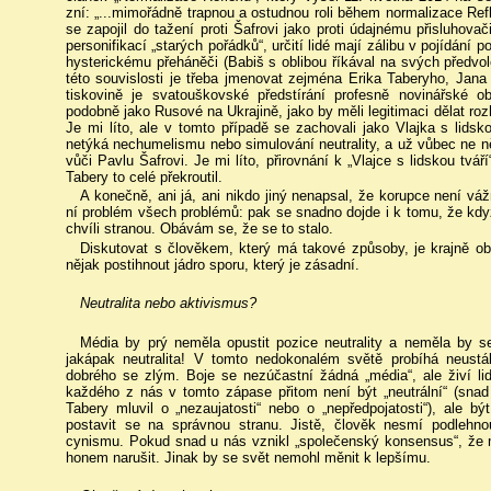
zní: „...mimořádně trapnou a ostudnou roli během normalizace Ref
se zapojil do tažení proti Šafrovi jako proti údajnému přisluhova
personifikací „starých pořádků“, určití lidé mají zálibu v pojídání p
hysterickému přeháněči (Babiš s oblibou říkával na svých předvol
této souvislosti je třeba jmenovat zejména Erika Taberyho, Ja
tiskovině je svatouškovské předstírání profesně novinářské obj
podobně jako Rusové na Ukrajině, jako by měli legitimaci dělat roz
Je mi líto, ale v tomto případě se zachovali jako Vlajka s lidsk
netýká nechumelismu nebo simulování neutrality, a už vůbec ne 
vůči Pavlu Šafrovi. Je mi líto, přirovnání k „Vlajce s lidskou tv
Tabery to celé překroutil.
A konečně, ani já, ani nikdo jiný nenapsal, že korupce není váž
ní problém všech problémů: pak se snadno dojde i k tomu, že když
chvíli stranou. Obávám se, že se to stalo.
Diskutovat s člověkem, který má takové způsoby, je krajně o
nějak postihnout jádro sporu, který je zásadní.
Neutralita nebo aktivismus?
Média by prý neměla opustit pozice neutrality a neměla by se
jakápak neutralita! V tomto nedokonalém světě probíhá neustál
dobrého se zlým. Boje se nezúčastní žádná „média“, ale živí li
každého z nás v tomto zápase přitom není být „neutrální“ (sna
Tabery mluvil o „nezaujatosti“ nebo o „nepředpojatosti“), ale bý
postavit se na správnou stranu. Jistě, člověk nesmí podlehnout
cynismu. Pokud snad u nás vznikl „společenský konsensus“, že mé
honem narušit. Jinak by se svět nemohl měnit k lepšímu.