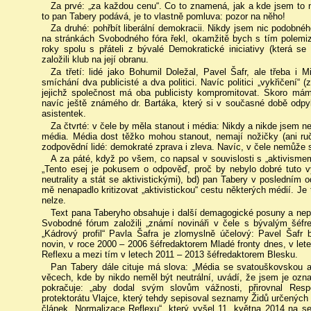
Za prvé: „za každou cenu“. Co to znamená, jak a kde jsem to n
to pan Tabery podává, je to vlastně pomluva: pozor na něho!
Za druhé: pohřbít liberální demokracii. Nikdy jsem nic podobn
na stránkách Svobodného fóra řekl, okamžitě bych s tím polemiz
roky spolu s přáteli z bývalé Demokratické iniciativy (která se k
založili klub na její obranu.
Za třetí: lidé jako Bohumil Doležal, Pavel Šafr, ale třeba i 
smíchání dva publicisté a dva politici. Navíc politici „vykřičení“
jejichž společnost má oba publicisty kompromitovat. Skoro m
navíc ještě známého dr. Bartáka, který si v současné době odpy
asistentek.
Za čtvrté: v čele by měla stanout i média: Nikdy a nikde jsem n
média. Média dost těžko mohou stanout, nemají nožičky (ani ruč
zodpovědní lidé: demokraté zprava i zleva. Navíc, v čele nemůže stá
A za páté, když po všem, co napsal v souvislosti s „aktivisme
„Tento esej je pokusem o odpověď, proč by nebylo dobré tuto v
neutrality a stát se aktivistickými), bd) pan Tabery v posledním 
mě nenapadlo kritizovat „aktivistickou“ cestu některých médií. Je 
nelze.
Text pana Taberyho obsahuje i další demagogické posuny a nepře
Svobodné fórum založili „známí novináři v čele s bývalým šéf
„Kádrový profil“ Pavla Šafra je zlomyslně účelový: Pavel Šafr
novin, v roce 2000 – 2006 šéfredaktorem Mladé fronty dnes, v let
Reflexu a mezi tím v letech 2011 – 2013 šéfredaktorem Blesku.
Pan Tabery dále cituje má slova: „Média se svatouškovskou au
věcech, kde by nikdo neměl být neutrální, uvádí, že jsem je ozna
pokračuje: „aby dodal svým slovům vážnosti, přirovnal Res
protektorátu Vlajce, který tehdy sepisoval seznamy Židů určených 
článek „Normalizace Reflexu“, který vyšel 11. května 2014 na s