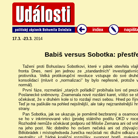
17.3. -23.3.
2014
Babiš versus Sobotka: přestře
Tažení proti Bohuslavu Sobotkovi, které v pátek otevřela vla
fronta Dnes, není jen jednou ze „standardních“ investigativn
protivníka. Velká protikorupční revoluce vstupuje do své dru
konsolidací (mluvit o „normalizaci“ by bylo nepřesné, protože
normál).
První fáze, rozmetání „starých pořádků“ probíhala loni od prezi
Poslanecké sněmovny. Znamenala nové rozdání karet, vítězi se s
očekávat, že v druhém kole si to rozdají mezi sebou. Hned po ří
Teď je na paškále na pohled nejsilnější, ale taky nejzranitelnější 
strany.
Pan Sobotka, jak se ukazuje, je poměrně bezbranný a osamocen
se ho v inkriminované věci (prodej státního podílu OKD v roce
Rozhodně nemůže očekávat podporu od Miloše Zemana ani od vnitr
na jeho post. Nic dobrého ho ovšem nečeká ani od zbývající
Bělobrádek i místopředseda Jurečka nezůstali nic dlužni odkazu
neutralitu: už žádné koaliční rozmíšky, svornost bratři, make