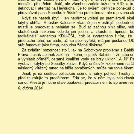
mediální přestřelce. Jistě, ale všechno začalo tažením MfD, a tu
definovat i atentát na Heydricha. Je to ovšem definice poněkud
přirovnávat pana Sobotku k říšskému protektorovi, ale o povahu ak
Když se nastolí (byť i jen nepřímo) volání po premiérově ska
kdyby chtěla. Miroslav Kalousek vlastně jen v ostřejší podobě op
místě je pracovat a nehádat se. Buď ať začnou plnit sliby, n
skutečnosti nakonec odejde jen jeden, a zkuste si tipnout, 
radikálnější variantou KDU-ČSL, což je zvýrazněno i tím, že
předtuchu toho, co bude, až se spor vyřeší, má jen poslanec OD
stát fungovat jako firma, nebudou žádné diskuse.“
Za zvláštní pozornost stojí, jak na Sobotkovy problémy s Babi
Práva. Lukáš Jelínek zaklíná – koho, nejspíš Babiše –, že jsou si
a vyhlásit příměří, ostatně koaliční vody se brzy uklidní. A Jiří
vystavil, kdyby se Sobotky zbavil. Když si člověk vzpomene na čty
následný vítězný tanec na břiše poražených, může mu tohle škemrá
Jinak je na českou politickou scénu smutný pohled. Trosky po
před triumfujícím predátorem. Zdá se, že v něm byla zabudov
šanci. Přesto je nutné stále opakovat: predátor není to správné řeš
6. dubna 2014