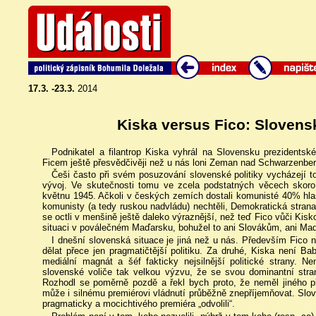
17.3. -23.3.
2014
Kiska versus Fico: Slovensk
Podnikatel a filantrop Kiska vyhrál na Slovensku prezidentsk
Ficem ještě přesvědčivěji než u nás loni Zeman nad Schwarzenbe
Češi často při svém posuzování slovenské politiky vycházejí t
vývoj. Ve skutečnosti tomu ve zcela podstatných věcech skoro 
květnu 1945. Ačkoli v českých zemích dostali komunisté 40% hlasů
komunisty (a tedy ruskou nadvládu) nechtěli, Demokratická stran
se octli v menšině ještě daleko výraznější, než teď Fico vůči Kis
situaci v poválečném Maďarsku, bohužel to ani Slovákům, ani Maď
I dnešní slovenská situace je jiná než u nás. Především Fico 
dělat přece jen pragmatičtější politiku. Za druhé, Kiska není Bab
mediální magnát a šéf fakticky nejsilnější politické strany. N
slovenské voliče tak velkou výzvu, že se svou dominantní stra
Rozhodl se poměrně pozdě a řekl bych proto, že neměl jiného př
může i silnému premiérovi vládnutí průběžně znepříjemňovat. Slove
pragmaticky a mocichtivého premiéra „odvolili“.