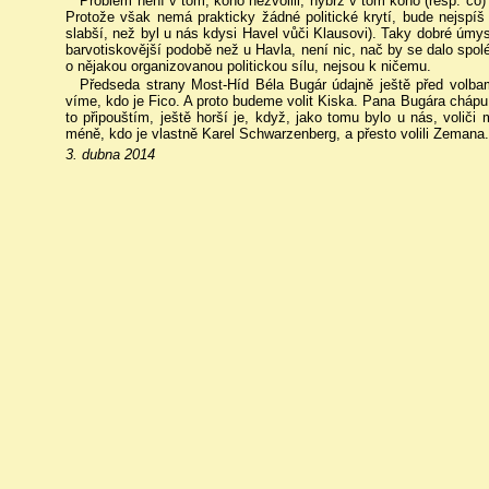
Problém není v tom, koho nezvolili, nýbrž v tom koho (resp. co) v
Protože však nemá prakticky žádné politické krytí, bude nejspíš 
slabší, než byl u nás kdysi Havel vůči Klausovi). Taky dobré úmys
barvotiskovější podobě než u Havla, není nic, nač by se dalo spo
o nějakou organizovanou politickou sílu, nejsou k ničemu.
Předseda strany Most-Híd Béla Bugár údajně ještě před volbam
víme, kdo je Fico. A proto budeme volit Kiska. Pana Bugára chápu, a
to připouštím, ještě horší je, když, jako tomu bylo u nás, volič
méně, kdo je vlastně Karel Schwarzenberg, a přesto volili Zemana.
3. dubna 2014