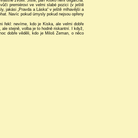
lastně zvolili. Jistě, pan Kisko není oligarcha.
vůči premiérovi ve velmi slabé pozici (v ještě
ly, jakási „Pravda a Láska“ v ještě mlhavější a
léhat. Navíc pokud úmysly pokud nejsou opřeny
i řekl: nevíme, kdo je Kiska, ale velmi dobře
le stejně, volba je to hodně riskantní. I když,
i moc dobře věděli, kdo je Miloš Zeman, o něco