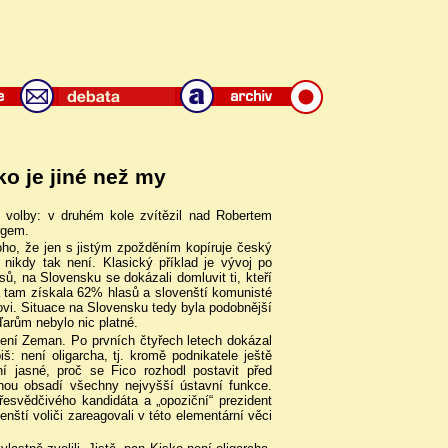
o je jiné než my
é volby: v druhém kole zvítězil nad Robertem
rgem.
oho, že jen s jistým zpožděním kopíruje český
nikdy tak není. Klasický příklad je vývoj po
, na Slovensku se dokázali domluvit ti, kteří
a tam získala 62% hlasů a slovenští komunisté
kovi. Situace na Slovensku tedy byla podobnější
arům nebylo nic platné.
není Zeman. Po prvních čtyřech letech dokázal
iš: není oligarcha, tj. kromě podnikatele ještě
ení jasné, proč se Fico rozhodl postavit před
nou obsadí všechny nejvyšší ústavní funkce.
esvědčivého kandidáta a „opoziční“ prezident
nští voliči zareagovali v této elementární věci