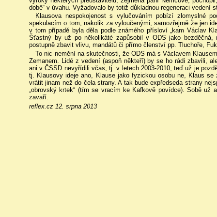
výroky některých představitelů, zejména paní Němcové, pochopi
době“ v úvahu. Vyžadovalo by totiž důkladnou regeneraci vedení s
Klausova nespokojenost s vylučováním pobízí zlomyslné po
spekulacím o tom, nakolik za vyloučenými, samozřejmě že jen ideo
v tom případě byla děla podle známého přísloví „kam Václav Kl
Šťastný by už po několikáté zapůsobil v ODS jako bezděčná,
postupně zbavit vlivu, mandátů či přímo členství pp. Tluchoře, Fuk
To nic nemění na skutečnosti, že ODS má s Václavem Klause
Zemanem. Lidé z vedení (aspoň někteří) by se ho rádi zbavili, al
ani v ČSSD nevyřídili včas, tj. v letech 2003-2010, teď už je poz
tj. Klausovy ideje ano, Klause jako fyzickou osobu ne, Klaus s
vrátit jinam než do čela strany. A tak bude expředseda strany ne
„obrovský krtek“ (tím se vracím ke Kafkově povídce). Sobě už
zavaří.
reflex.cz 12. srpna 2013