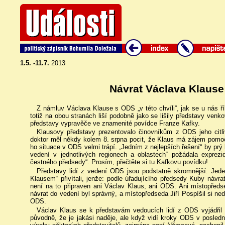
1.5. -11.7.
2013
Návrat Václava Klause
Z námluv Václava Klause s ODS „v této chvíli“, jak se u nás ř
totiž na obou stranách liší podobně jako se lišily představy venk
představy vypravěče ve znamenité povídce Franze Kafky.
Klausovy představy prezentovalo činovníkům z ODS jeho cit
doktor měl někdy kolem 8. srpna pocit, že Klaus má zájem pomoci 
ho situace v ODS velmi trápí. „Jedním z nejlepších řešení“ by pr
vedení v jednotlivých regionech a oblastech“ požádala expre
čestného předsedy“. Prosím, přečtěte si tu Kafkovu povídku!
Představy lidí z vedení ODS jsou podstatně skromnější. Jede
Klausem“ přivítali, jenže: podle úřadujícího předsedy Kuby návra
není na to připraven ani Václav Klaus, ani ODS. Ani místopřed
návrat do vedení byl správný, a místopředseda Jiří Pospíšil si ned
ODS.
Václav Klaus se k představám vedoucích lidí z ODS vyjádřil 
původně, že je jakási naděje, ale když vidí kroky ODS v posled