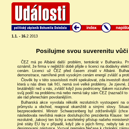
1.1. - 16.
2 2013
Posilujme svou suverenitu vůči 
ČEZ má po Albánii další problém, tentokrát v Bulharsku. Pr
oznámil, že firma v nejbližší době přijde o licenci na dodávky ele
cenám. Licenci už ČEZ před časem ztratil v Albánii. Bulha
demonstrace, namířené proti vysokým cenám energií zvlášť a proti
Člověk by v této souvislosti mohl spekulovat, zda investoři dost
která u nás dnes tak frčí, nemá své velké problémy. Je zjevné,
brutálnější než u nás, zvlášť když jsou podníceny tlakem rozzuřené 
svůj podíl na problému má nebo nemá taky sám ČEZ (naznačil to 
ale rád přenechám povolanějším.
Bulharská akce vyvolala několik rezolutních vystoupení na o
průmyslu a obchod, reagoval okamžitě a sinými slovy. Situac
bezprecedentní. Ministr Schwarzenberg byl zdrženlivější (chce
následovala nevlídná reakce dosluhujícího prezidenta Klause: te
rezolutně, „takový ten tichý a nezřetelný přístup našeho ministerst
jiné státy EU by v případě, když jde o jejich firmy, nebyly tak z
designovaný nástupce. Vyzval premiéra Nečase k chránění zájmu 