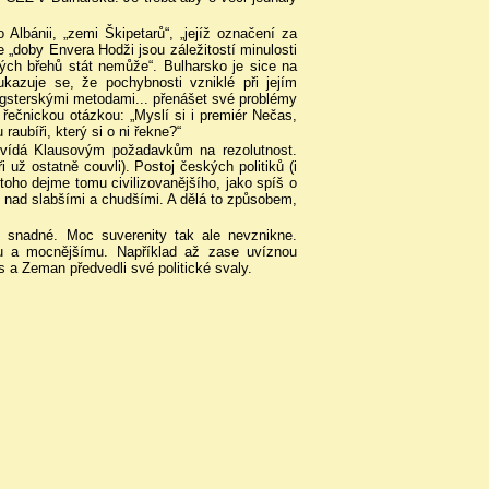
 Albánii, „zemi Škipetarů“, „jejíž označení za
 „doby Envera Hodži jsou záležitostí minulosti
kých břehů stát nemůže“. Bulharsko je sice na
kazuje se, že pochybnosti vzniklé při jejím
ngsterskými metodami... přenášet své problémy
 řečnickou otázkou: „Myslí si i premiér Nečas,
bíři, který si o ni řekne?“
povídá Klausovým požadavkům na rezolutnost.
 už ostatně couvli). Postoj českých politiků (i
 toho dejme tomu civilizovanějšího, jako spíš o
 nad slabšími a chudšími. A dělá to způsobem,
 snadné. Moc suverenity tak ale nevznikne.
mu a mocnějšímu. Například až zase uvíznou
 a Zeman předvedli své politické svaly.