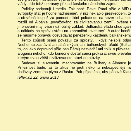
vlády. Jde totiž o krásný příklad českého národního zájmu.
Politiky podporují i média. Tak např. Pavel Páral píše v MfD o
evropský stát je hodně nadnesené“, v níž neklaplo přesvědčení, že
a otevřená loupež za pomoci státní policie se na sever od afric
rozdíl od Albánie „považováno za civilizovanou zemi“, ovšem u
jmenování mají více než reálný základ. Bulharská vláda chce „ga
a náklady na správu státu na zahraniční investory“. A autor končí
že musíme opravdu odevzdávat peněženku každému balkánskému rau
Tento způsob psaní považuji za sprostý, i když nejspíš od
Nechci se zastávat ani albánských, ani bulharských úřadů (Bulhaři
to, co jako doprovod píše pan Páral) nesvědčí ani tolik o převaze
aroganci někoho, kdo konečně dostal šanci prokázat svou převahu
kterým svou větší civilizovanost staví do otázky.
Budovat si suverenitu machrováním na Bulhary a Albánce je
Příležitost bude, až to zkusíme proti někomu nebezpečnější
dodávky zemního plynu z Ruska. Pak přijde čas, aby pánové Klaus
reflex.cz 22. února 2013