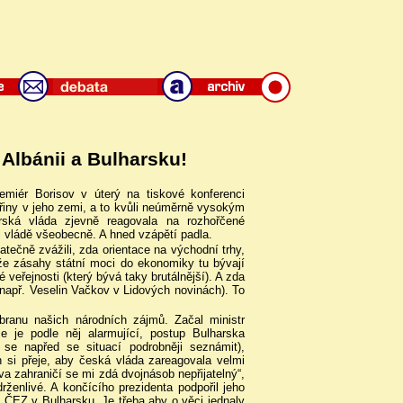
Albánii a Bulharsku!
emiér Borisov v úterý na tiskové konferenci
ktřiny v jeho zemi, a to kvůli neúměrně vysokým
rská vláda zjevně reagovala na rozhořčené
 vládě všeobecně. A hned vzápětí padla.
atečně zvážili, zda orientace na východní trhy,
 že zásahy státní moci do ekonomiky tu bývají
veřejnosti (který bývá taky brutálnější). A zda
např. Veselin Vačkov v Lidových novinách). To
branu našich národních zájmů. Začal ministr
e je podle něj alarmující, postup Bulharska
 se napřed se situací podrobněji seznámit),
n si přeje, aby česká vláda zareagovala velmi
va zahraničí se mi zdá dvojnásob nepřijatelný“,
drženlivé. A končícího prezidenta podpořil jeho
ČEZ v Bulharsku. Je třeba aby o věci jednaly