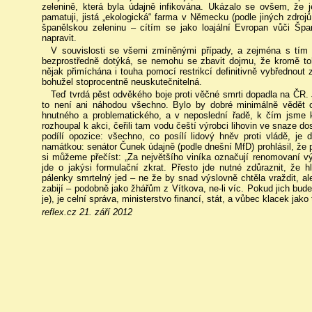
zelenině, která byla údajně infikována. Ukázalo se ovšem, že 
pamatuji, jistá „ekologická“ farma v Německu (podle jiných zdrojů
španělskou zeleninu – cítím se jako loajální Evropan vůči Špa
napravit.
V souvislosti se všemi zmíněnými případy, a zejména s tí
bezprostředně dotýká, se nemohu se zbavit dojmu, že kromě toh
nějak přimíchána i touha pomocí restrikcí definitivně vybřednout 
bohužel stoprocentně neuskutečnitelná.
Teď tvrdá pěst odvěkého boje proti věčné smrti dopadla na ČR. J
to není ani náhodou všechno. Bylo by dobré minimálně vědět
hnutného a problematického, a v neposlední řadě, k čím jsme k
rozhoupal k akci, čeřili tam vodu čeští výrobci lihovin ve snaze 
podílí opozice: všechno, co posílí lidový hněv proti vládě, je d
namátkou: senátor Čunek údajně (podle dnešní MfD) prohlásil, že 
si můžeme přečíst: „Za největšího viníka označují renomovaní výr
jde o jakýsi formulační zkrat. Přesto jde nutné zdůraznit, že h
pálenky smrtelný jed – ne že by snad výslovně chtěla vraždit, ale p
zabijí – podobně jako žhářům z Vítkova, ne-li víc. Pokud jich bude
je), je celní správa, ministerstvo financí, stát, a vůbec klacek ja
reflex.cz 21. září 2012