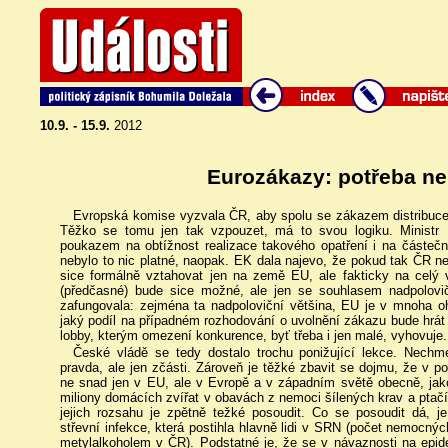
10.9. - 15.9.
2012
Eurozákazy: potřeba ne
Evropská komise vyzvala ČR, aby spolu se zákazem distribuce 
Těžko se tomu jen tak vzpouzet, má to svou logiku. Ministr 
poukazem na obtížnost realizace takového opatření i na částečné
nebylo to nic platné, naopak. EK dala najevo, že pokud tak ČR n
sice formálně vztahovat jen na země EU, ale fakticky na celý 
(předčasné) bude sice možné, ale jen se souhlasem nadpolovič
zafungovala: zejména ta nadpoloviční většina, EU je v mnoha oh
jaký podíl na případném rozhodování o uvolnění zákazu bude hrát
lobby, kterým omezení konkurence, byť třeba i jen malé, vyhovuje.
České vládě se tedy dostalo trochu ponižující lekce. Nechme
pravda, ale jen zčásti. Zároveň je těžké zbavit se dojmu, že v 
ne snad jen v EU, ale v Evropě a v západním světě obecně, jakous
miliony domácích zvířat v obavách z nemoci šílených krav a ptačí 
jejich rozsahu je zpětně težké posoudit. Co se posoudit dá,
střevní infekce, která postihla hlavně lidi v SRN (počet nemocný
metylalkoholem v ČR). Podstatné je, že se v návaznosti na epi