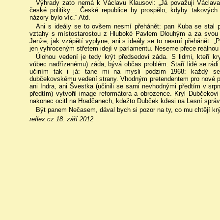
Výhrady zato nemá k Václavu Klausovi: „Já považuji Václav
české politiky… České republice by prospělo, kdyby takových
názory bylo víc.“ Atd.
Ani s ideály se to ovšem nesmí přehánět: pan Kuba se stal p
vztahy s místostarostou z Hluboké Pavlem Dlouhým a za svou p
Jenže, jak vzápětí vyplyne, ani s ideály se to nesmí přehánět: „Pol
jen vyhroceným střetem idejí v parlamentu. Neseme přece reálno
Úlohou vedení je tedy krýt předsedovi záda. S lidmi, kteří k
vůbec nadřízenému) záda, bývá občas problém. Staří lidé se rád
učiním tak i já: tane mi na mysli podzim 1968: každý se z
dubčekovskému vedení strany. Vhodným pretendentem pro nové pom
ani Indra, ani Švestka (učinili se sami nevhodnými předtím v srpn
předtím) vytvořil image reformátora a obrozence. Kryl Dubčekov
nakonec ocitl na Hradčanech, kdežto Dubček kdesi na Lesní správ
Být panem Nečasem, dával bych si pozor na ty, co mu chtějí kr
reflex.cz 18. září 2012