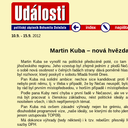
10.9. - 15.9.
2012
Martin Kuba – nová hvězd
Martin Kuba se vynořil na politické předscéně poté, co ta
jihočeského regionu. Jeho vzestup byl zřejmě jedním z plodů Ne
o sobě nová osobnost v čelných řadách strany dává poměrně hla
byl rozhovor, který poskytl v sobotu Mladá frontě Dnes.
Pan Kuba má solidní ambice: nechce sice kandidovat proti 
nebylo proti němu, tj. v třeba v případě, že by Nečas neuspěl, by
by rád byl prvním místopředsedou, v horším případě i místopředsed
Podle pana Kuby není chyba v první řadě v Nečasovi, ale ve v
má být pracovat s členskou základnou, nést politické ideály 
nositelem všech, i těch nepříjemných témat.
Pan Kuba má ovšem zásadní výhrady nejen ke grémiu, ale 
dlouhodobé programové vize, „naše ideály, se kterými do toho jdem
jenom ustupovala TOP09).
Má dokonce výhrady (tedy některé) i k tzv. rebelům: přesněji
sazby DPH.