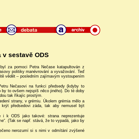
a v sestavě ODS
m byl za pomoci Petra Nečase katapultován z
časovy politiky manévrování a vyvažování. Teď
sitě vědět – posledním zajímavým vystoupením
Petru Nečasovi na funkci předsedy (kdyby to
lo by to ovšem nejspíš něco jiného). Do té doby
ou tak říkajíc prostým.
edení strany, v grémiu. Úkolem grémia mělo a
a krýt předsedovi záda, tak aby nemusel být
i k ODS jako takové: strana neprezentuje
e“. (Tak se např. stává, že to vypadá, jako by
 řečeno nerozumí si s nimi v odmítání zvýšené