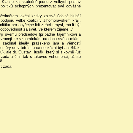
a Klause za skutečně jednu z velkých postav
 politiků schopných prezentovat své odvážné
ředmětem jakési kritiky za své údajně hlubší
odporu velké koalici v Jihomoravském kraji.
itika pro obyčejné lidi ztrácí smysl, má-li být
u odpovědnost za svět, ve kterém žijeme…“
ryjí svému předsedovi (případně tajemníkovi a
i vracejí ke vzpomínkám na dobu svého mládí,
aklínal ideály pražského jara a věrností
ěry se v této situaci neukázal být ani Biľak,
u), ale dr. Gustáv Husák, který si šikovně (už
i záda a činil tak s takovou vehemencí, až se
ě.
ýt záda.