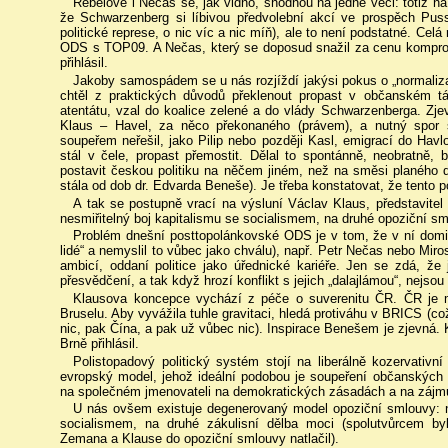
Rebelové i Nečas se, jak vidno, shodnou na jedné věci: totiž na
že Schwarzenberg si líbivou předvolební akcí ve prospěch Puss
politické represe, o nic víc a nic míň), ale to není podstatné. Celá
ODS s TOP09. A Nečas, který se doposud snažil za cenu kompromis
přihlásil.
Jakoby samospádem se u nás rozjíždí jakýsi pokus o „normaliza
chtěl z praktických důvodů překlenout propast v občanském tá
atentátu, vzal do koalice zelené a do vlády Schwarzenberga. Zje
Klaus – Havel, za něco překonaného (právem), a nutný spor
soupeřem neřešil, jako Pilip nebo později Kasl, emigrací do Havlo
stál v čele, propast přemostit. Dělal to spontánně, neobratně, 
postavit českou politiku na něčem jiném, než na směsi planého d
stála od dob dr. Edvarda Beneše). Je třeba konstatovat, že tento p
A tak se postupně vrací na výsluní Václav Klaus, představitel
nesmiřitelný boj kapitalismu se socialismem, na druhé opoziční s
Problém dnešní posttopolánkovské ODS je v tom, že v ní dominu
lidé“ a nemyslil to vůbec jako chválu), např. Petr Nečas nebo Mi
ambicí, oddaní politice jako úřednické kariéře. Jen se zdá, že 
přesvědčení, a tak když hrozí konflikt s jejich „dalajlámou“, nejsou
Klausova koncepce vychází z péče o suverenitu ČR. ČR je 
Bruselu. Aby vyvážila tuhle gravitaci, hledá protiváhu v BRICS (co
nic, pak Čína, a pak už vůbec nic). Inspirace Benešem je zjevná
Brně přihlásil.
Polistopadový politický systém stojí na liberálně kozervativ
evropský model, jehož ideální podobou je soupeření občanských a
na společném jmenovateli na demokratických zásadách a na zájmu
U nás ovšem existuje degenerovaný model opoziční smlouvy: na
socialismem, na druhé zákulisní dělba moci (spolutvůrcem by
Zemana a Klause do opoziční smlouvy natlačil).