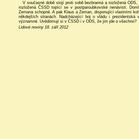
V současné době stojí proti sobě bezbranná a rozložená ODS,
rozložená ČSSD topící se v postparoubkovské nenávisti. Domlu
Zemana schopné. A pak Klaus a Zeman, disponující vlastními ko
někdejších stranách. Nadcházející boj o vládu i prezidentská
významné. Uvědomují si v ČSSD i v ODS, že jim jde o všechno?
Lidové noviny 18. září 2012