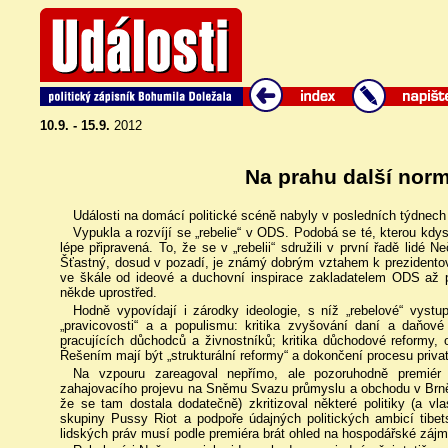
10.9. - 15.9.
2012
Na prahu další nor
Události na domácí politické scéně nabyly v posledních týdnech
Vypukla a rozvíjí se „rebelie“ v ODS. Podobá se té, kterou kdysi
lépe připravená. To, že se v „rebelii“ sdružili v první řadě lidé
Šťastný, dosud v pozadí, je známý dobrým vztahem k prezidentov
ve škále od ideové a duchovní inspirace zakladatelem ODS až po
někde uprostřed.
Hodně vypovídají i zárodky ideologie, s níž „rebelové“ vystup
„pravicovosti“ a a populismu: kritika zvyšování daní a daňové 
pracujících důchodců a živnostníků; kritika důchodové reformy, op
Řešením mají být „strukturální reformy“ a dokončení procesu priva
Na vzpouru zareagoval nepřímo, ale pozoruhodně premié
zahajovacího projevu na Sněmu Svazu průmyslu a obchodu v Brně 
že se tam dostala dodatečně) zkritizoval některé politiky (a vl
skupiny Pussy Riot a podpoře údajných politických ambicí tibe
lidských práv musí podle premiéra brát ohled na hospodářské zájm