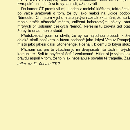
Evropské unii. Jistě si to vynahradí, až se vrátí.
Do kamer ČT promluvil mj. i jeden z mnichů kláštera, takto český
po válce uvažovali o tom, že by jako reakci na Lidice podob
Německu. Cítil jsem v jeho hlase jakýsi náznak zklamání, že se ta
mohla stačit německá města, zničená kobercovými nálety, statis
mrtvých při „odsunu“ českých Němců. Neřeším tu zrovna teď otáz
že by to snad mohlo stačit.
Představoval jsem si chvíli, že by se najednou probudil k ž
daleké okolí popílkem a lávou podobně jako kdysi Vesuv Pompeje. 
místo jako jakési další Stonehenge. Poznají, k čemu to kdysi slou
Přiznám se, pro to všechno je mi dvojnásob líto těch mrtvých.
komunisté. Byli to obyčejní čeští venkované. Hitler si je vybral 
pravdu aspoň v tom, že to nijak neoslabuje povahu té tragédie. Zas
reflex.cz 11. června 2012