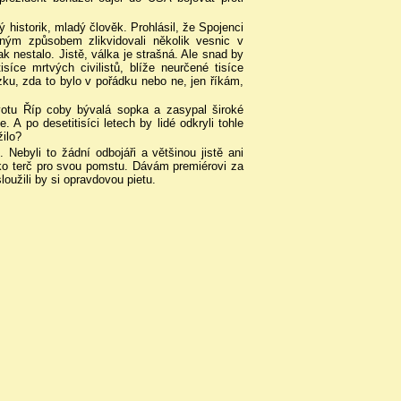
 historik, mladý člověk. Prohlásil, že Spojenci
ným způsobem zlikvidovali několik vesnic v
k nestalo. Jistě, válka je strašná. Ale snad by
íce mrtvých civilistů, blíže neurčené tisíce
ku, zda to bylo v pořádku nebo ne, jen říkám,
ivotu Říp coby bývalá sopka a zasypal široké
A po desetitisíci letech by lidé odkryli tohle
žilo?
 Nebyli to žádní odbojáři a většinou jistě ani
jako terč pro svou pomstu. Dávám premiérovi za
loužili by si opravdovou pietu.