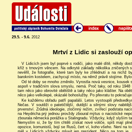
29.5. - 9.6.
2012
Mrtví z Lidic si zaslouží 
V Lidicích jsem byl poprvé s rodiči, jako malé dítě, někdy do
kříž s trnovým věncem. Na odkryté základy několika zničených st
nevěřil, že fotografie, které tam byly ke zhlédnutí a na nichž
barokním kostelem, zachycují místo, na němž právě stojíme. Bylo t
Od té doby se mnoho změnilo. Vyrostla nová vesnice, kousek st
aspoň v tradičním slova smyslu, nemá. Proč taky, od roku 1948 ko
tam něco jako obrovité obětiště a taky něco jako klášter. Na obě
něco jako velkolepé, okázalé bohoslužby. Po převratu to pokračuje
Ke každému obřadu patří papaláši. Letos vystoupili předse
Nečas. V soutěži o patetičtější, dutější a silnými slovy nabitě
prvenství. Zrůdná ideologie, zločinný režim, zvířecí podstata naci
na Heydricha prý jednou provždy zboural mýtus o nacistické nepor
zbourala německá porážka u Stalingradu. Vždycky, když slyším takov
Nemyslím si, že by tím chtěli získat nové voliče, spíš mají plné 
opozice, komunistů, bojí se Rusů, čert ví, koho všeho. Není na to 
měl v Lidicích vždycky mluvit jen prezident. Něco na tom je, 