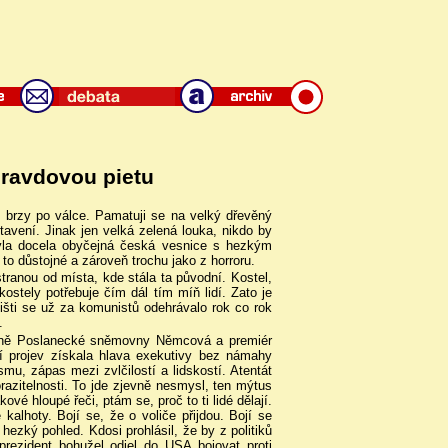
opravdovou pietu
st brzy po válce. Pamatuji se na velký dřevěný
avení. Jinak jen velká zelená louka, nikdo by
 byla docela obyčejná česká vesnice s hezkým
o důstojné a zároveň trochu jako z horroru.
ranou od místa, kde stála ta původní. Kostel,
stely potřebuje čím dál tím míň lidí. Zato je
tišti se už za komunistů odehrávalo rok co rok
.
dkyně Poslanecké sněmovny Němcová a premiér
jší projev získala hlava exekutivy bez námahy
smu, zápas mezi zvlčilostí a lidskostí. Atentát
azitelnosti. To jde zjevně nesmysl, ten mýtus
é hloupé řeči, ptám se, proč to ti lidé dělají.
kalhoty. Bojí se, že o voliče přijdou. Bojí se
hezký pohled. Kdosi prohlásil, že by z politiků
prezident bohužel odjel do USA bojovat proti