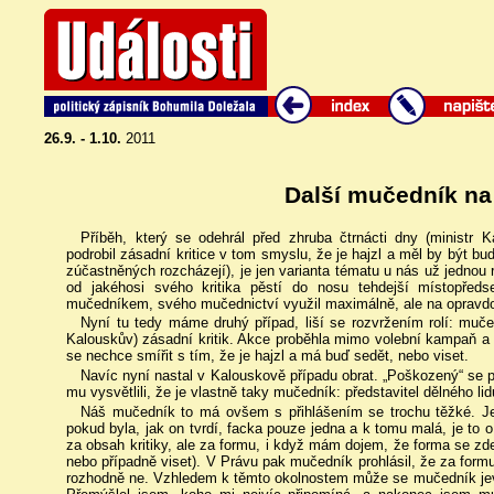
26.9. - 1.10.
2011
Další mučedník na
Příběh, který se odehrál před zhruba čtrnácti dny (ministr K
podrobil zásadní kritice v tom smyslu, že je hajzl a měl by být 
zúčastněných rozcházejí), je jen varianta tématu u nás už jednou 
od jakéhosi svého kritika pěstí do nosu tehdejší místopřed
mučedníkem, svého mučednictví využil maximálně, ale na opravdové
Nyní tu tedy máme druhý případ, liší se rozvržením rolí: muče
Kalouskův) zásadní kritik. Akce proběhla mimo volební kampaň a
se nechce smířit s tím, že je hajzl a má buď sedět, nebo viset.
Navíc nyní nastal v Kalouskově případu obrat. „Poškozený“ se při
mu vysvětlili, že je vlastně taky mučedník: představitel dělného li
Náš mučedník to má ovšem s přihlášením se trochu těžké. Je
pokud byla, jak on tvrdí, facka pouze jedna a k tomu malá, je to 
za obsah kritiky, ale za formu, i když mám dojem, že forma se zd
nebo případně viset). V Právu pak mučedník prohlásil, že za form
rozhodně ne. Vzhledem k těmto okolnostem může se mučedník jevit 