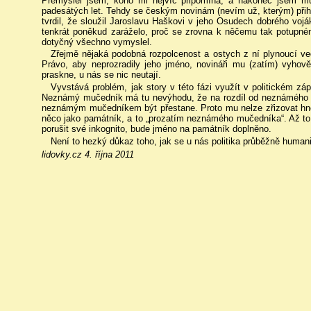
Přemýšlel jsem, koho mi nejvíc připomíná, a nakonec jsem m
padesátých let. Tehdy se českým novinám (nevím už, kterým) přihlá
tvrdil, že sloužil Jaroslavu Haškovi v jeho Osudech dobrého vojá
tenkrát poněkud zaráželo, proč se zrovna k něčemu tak potupné
dotyčný všechno vymyslel.
Zřejmě nějaká podobná rozpolcenost a ostych z ní plynoucí ve
Právo, aby neprozradily jeho jméno, novináři mu (zatím) vyhově
praskne, u nás se nic neutají.
Vyvstává problém, jak story v této fázi využít v politickém z
Neznámý mučedník má tu nevýhodu, že na rozdíl od neznámého vo
neznámým mučedníkem být přestane. Proto mu nelze zřizovat hne
něco jako památník, a to „prozatím neznámého mučedníka“. Až t
porušit své inkognito, bude jméno na památník doplněno.
Není to hezký důkaz toho, jak se u nás politika průběžně human
lidovky.cz 4. října 2011