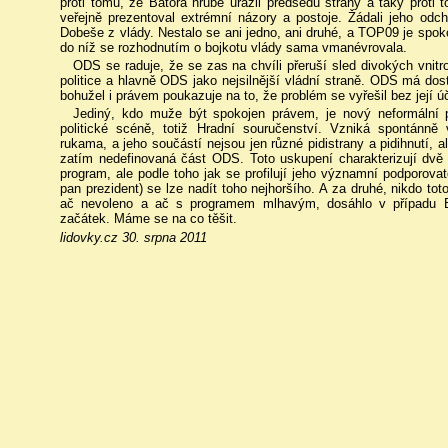
proti tomu, že Bátora hrubě urazil předsedu strany a taky proti
veřejně prezentoval extrémní názory a postoje. Žádali jeho odc
Dobeše z vlády. Nestalo se ani jedno, ani druhé, a TOP09 je spoko
do níž se rozhodnutím o bojkotu vlády sama vmanévrovala.
ODS se raduje, že se zas na chvíli přeruší sled divokých vnitro
politice a hlavně ODS jako nejsilnější vládní straně. ODS má d
bohužel i právem poukazuje na to, že problém se vyřešil bez její úč
Jediný, kdo muže být spokojen právem, je nový neformální po
politické scéně, totiž Hradní souručenství. Vzniká spontánn
rukama, a jeho součástí nejsou jen různé pidistrany a pidihnutí, al
zatím nedefinovaná část ODS. Toto uskupení charakterizují dvě 
program, ale podle toho jak se profilují jeho významní podporova
pan prezident) se lze nadít toho nejhoršího. A za druhé, nikdo tot
ač nevoleno a ač s programem mlhavým, dosáhlo v případu B
začátek. Máme se na co těšit.
lidovky.cz 30. srpna 2011