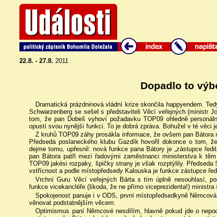
22.8. - 27.8.
2011
Dopadlo to výb
Dramatická prázdninová vládní krize skončila happyendem. Ted
Schwarzenberg se sešel s představiteli Věcí veřejných (ministr J
tom, že pan Dobeš vyhoví požadavku TOP09 ohledně personální
opustí svou nynější funkci. To je dobrá zpráva. Bohužel v té věci j
Z kruhů TOP09 záhy prosákla informace, že ovšem pan Bátora na
Předseda poslaneckého klubu Gazdík hovořil dokonce o tom, že
dejme tomu, upřesnil: nová funkce pana Bátory je „zástupce ředite
pan Bátora patří mezi řadovými zaměstnanci ministerstva k těm 
TOP09 jakési rozpaky, špičky strany je však rozptýlily. Předseda
vstřícnost a podle místopředsedy Kalouska je funkce zástupce řed
Vrchní Guru Věcí veřejných Bárta s tím úplně nesouhlasí, po
funkce vicekancléře (škoda, že ne přímo viceprezidenta!) ministra 
Spokojenost panuje i v ODS, první místopředsedkyně Němcová j
věnovat podstatnějším věcem.
Optimismus paní Němcové nesdílím, hlavně pokud jde o nepods