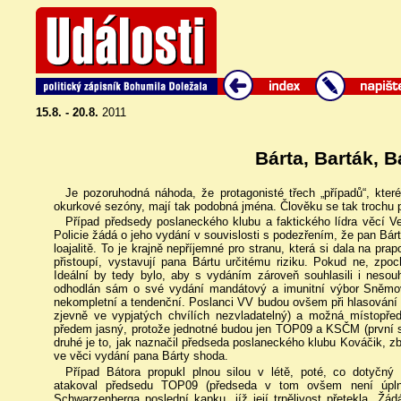
15.8. - 20.8.
2011
Bárta, Barták, B
Je pozoruhodná náhoda, že protagonisté třech „případů“, kter
okurkové sezóny, mají tak podobná jména. Člověku se tak trochu ple
Případ předsedy poslaneckého klubu a faktického lídra věcí V
Policie žádá o jeho vydání v souvislosti s podezřením, že pan Bárt
loajalitě. To je krajně nepříjemné pro stranu, která si dala na pra
přistoupí, vystavují pana Bártu určitému riziku. Pokud ne, zpoc
Ideální by tedy bylo, aby s vydáním zároveň souhlasili i nesouh
odhodlán sám o své vydání mandátový a imunitní výbor Sněmov
nekompletní a tendenční. Poslanci VV budou ovšem při hlasování v
zjevně ve vypjatých chvílích nezvladatelný) a možná místopře
předem jasný, protože jednotné budou jen TOP09 a KSČM (první s
druhé je to, jak naznačil předseda poslaneckého klubu Kováčik,
ve věci vydání pana Bárty shoda.
Případ Bátora propukl plnou silou v létě, poté, co dotyč
atakoval předsedu TOP09 (předseda v tom ovšem není úpln
Schwarzenberga poslední kapku, jíž její trpělivost přetekla. Žá