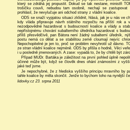
který se zdráhá jej propustit. Dokud se tak nestane, ministři 
trošičku couvli, nebudou tam osobně, nechají se zastupova
prohlásil, že nevylučuje ani odchod strany z vládní koalice.
ODS se snaží vypjatou situaci zklidnit, hlásá, jak je u nás ve chv
kdy vláda připravuje návrh státního rozpočtu na příští rok a
nezodpovědné hazardovat s budoucností koalice a vlády a stabi
nepřístojnému chování subalterního úředníka hazardovat s budou
příliš přesvědčivě, pan Bátora není žádný subalterní úředník, 
postu nemá co dělat a se stabilitou země cloumají nejvíc chron
Nepochopitelné je jen to, proč se problém nevyhrotil už dávno. T
ze stran vládní koalice nejméně. ODS by přišla o hodně, Věci veřejn
i u posledně jmenovaných. A zase: vypadá to, že by chtěli být záro
Případ MUDr. Bartáka je záležitost na první pohled úplně nepoli
účinné může být, když se člověk dnes ohání známostmi z vyšších
jaké teď jsme.
Je nepochybné, že z hlediska vyššího principu mravního by p
tahle koalice by měla skončit. Jenže to bychom toho na nynější čes
lidovky.cz 23. srpna 2011