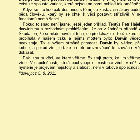
existuje spousta variant, které nejsou na první pohled tak směšně
Když se tito lidé pak dostanou s těmi, co zastávají názory podob
běda člověku, který by se chtěl k věci postavit střízlivě! V 
fanatismů nemá šanci.
Pokud to snad není jasné, ještě jeden příklad. Tentýž Petr Há
darwinismu a rozhodným prohlášením, že on v žádném případě z 
Škoda jen, že si nikdo nevšiml toho, co předcházelo. Totiž skoro 
probíhala v našem tisku a jejímž mottem bylo: Darwin vědec
neexistuje. To je ovšem strašná pitomost. Darwin byl vědec, př
kritice, a pokud vím, je také na této úrovni věcně kritizována. V
dokázat.
Pak jsou tu věci, ve které věříme. Existují proto, že jim věřím
více. Ve společnosti, která pochybuje o existenci věcí, v něž v
hysterie je projevem nejistoty a slabosti, není v takové společnosti
lidovky.cz 5. 8. 2011