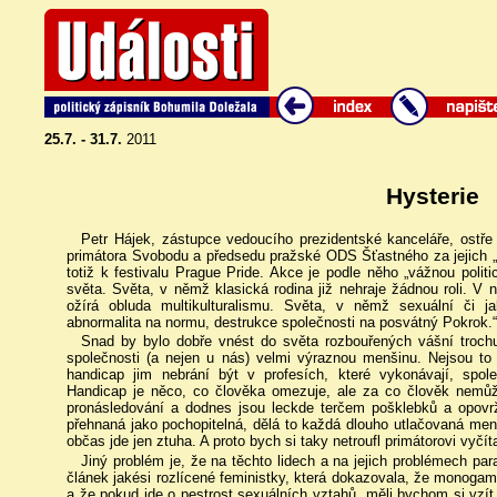
25.7. - 31.7.
2011
Hysterie
Petr Hájek, zástupce vedoucího prezidentské kanceláře, ostře 
primátora Svobodu a předsedu pražské ODS Šťastného za jejich 
totiž k festivalu Prague Pride. Akce je podle něho „vážnou polit
světa. Světa, v němž klasická rodina již nehraje žádnou roli. V 
ožírá obluda multikulturalismu. Světa, v němž sexuální či j
abnormalita na normu, destrukce společnosti na posvátný Pokrok.“
Snad by bylo dobře vnést do světa rozbouřených vášní troch
společnosti (a nejen u nás) velmi výraznou menšinu. Nejsou to ž
handicap jim nebrání být v profesích, které vykonávají, spole
Handicap je něco, co člověka omezuje, ale za co člověk nemůže
pronásledování a dodnes jsou leckde terčem pošklebků a opovrž
přehnaná jako pochopitelná, dělá to každá dlouho utlačovaná menš
občas jde jen ztuha. A proto bych si taky netroufl primátorovi vyčítat,
Jiný problém je, že na těchto lidech a na jejich problémech par
článek jakési rozlícené feministky, která dokazovala, že monogami
a že pokud jde o pestrost sexuálních vztahů, měli bychom si vzít 