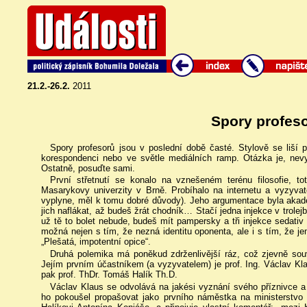
21.2.-26.2.
2011
Spory profes
Spory profesorů jsou v poslední době časté. Stylově se liší p
korespondenci nebo ve světle mediálních ramp. Otázka je, nevy
Ostatně, posuďte sami.
První střetnutí se konalo na vznešeném terénu filosofie, to
Masarykovy univerzity v Brně. Probíhalo na internetu a vyzyvat
vyplyne, měl k tomu dobré důvody). Jeho argumentace byla akademi
jich naflákat, až budeš žrát chodník… Stačí jedna injekce v trolejb
už tě to bolet nebude, budeš mít pampersky a tři injekce sedativ
možná nejen s tím, že nezná identitu oponenta, ale i s tím, že j
„Plešatá, impotentní opice“.
Druhá polemika má poněkud zdrženlivější ráz, což zjevně souv
Jejím prvním účastníkem (a vyzyvatelem) je prof. Ing. Václav Klau
pak prof. ThDr. Tomáš Halík Th.D.
Václav Klaus se odvolává na jakési vyznání svého příznivce a 
ho pokoušel propašovat jako prvního náměstka na ministerstvo š