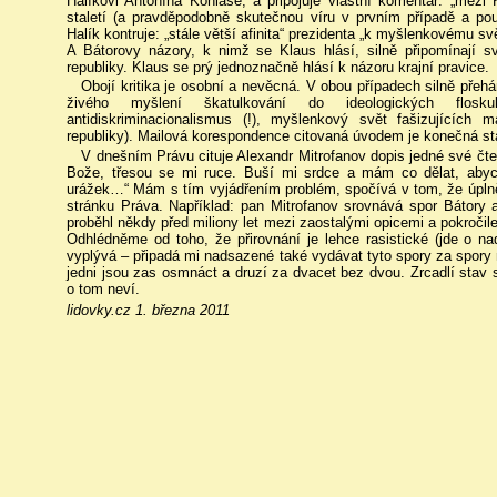
Halíkovi Antonína Koniáše, a připojuje vlastní komentář: „mezi
staletí (a pravděpodobně skutečnou víru v prvním případě a pouh
Halík kontruje: „stále větší afinita“ prezidenta „k myšlenkovému sv
A Bátorovy názory, k nimž se Klaus hlásí, silně připomínají 
republiky. Klaus se prý jednoznačně hlásí k názoru krajní pravice.
Obojí kritika je osobní a nevěcná. V obou případech silně pře
živého myšlení škatulkování do ideologických floskulí
antidiskriminacionalismus (!), myšlenkový svět fašizujícíc
republiky). Mailová korespondence citovaná úvodem je konečná s
V dnešním Právu cituje Alexandr Mitrofanov dopis jedné své čte
Bože, třesou se mi ruce. Buší mi srdce a mám co dělat, abych 
urážek…“ Mám s tím vyjádřením problém, spočívá v tom, že úplně
stránku Práva. Například: pan Mitrofanov srovnává spor Bátory a
proběhl někdy před miliony let mezi zaostalými opicemi a pokročilej
Odhlédněme od toho, že přirovnání je lehce rasistické (jde o 
vyplývá – připadá mi nadsazené také vydávat tyto spory za spory m
jedni jsou zas osmnáct a druzí za dvacet bez dvou. Zrcadlí stav s
o tom neví.
lidovky.cz 1. března 2011