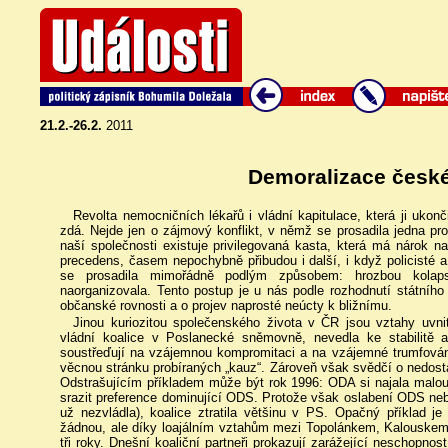
21.2.-26.2.
2011
Demoralizace české
Revolta nemocničních lékařů i vládní kapitulace, která ji uko
zdá. Nejde jen o zájmový konflikt, v němž se prosadila jedna prof
naší společnosti existuje privilegovaná kasta, která má nárok n
precedens, časem nepochybně přibudou i další, i když policisté a
se prosadila mimořádně podlým způsobem: hrozbou kola
naorganizovala. Tento postup je u nás podle rozhodnutí státního 
občanské rovnosti a o projev naprosté neúcty k bližnímu.
Jinou kuriozitou společenského života v ČR jsou vztahy uvnit
vládní koalice v Poslanecké sněmovně, nevedla ke stabilitě a 
soustřeďují na vzájemnou kompromitaci a na vzájemné trumfování
věcnou stránku probíraných „kauz“. Zároveň však svědčí o nedost
Odstrašujícím příkladem může být rok 1996: ODA si najala malou 
srazit preference dominující ODS. Protože však oslabení ODS ne
už nezvládla), koalice ztratila většinu v PS. Opačný příklad 
žádnou, ale díky loajálním vztahům mezi Topolánkem, Kalouskem
tři roky. Dnešní koaliční partneři prokazují zarážející neschopnos