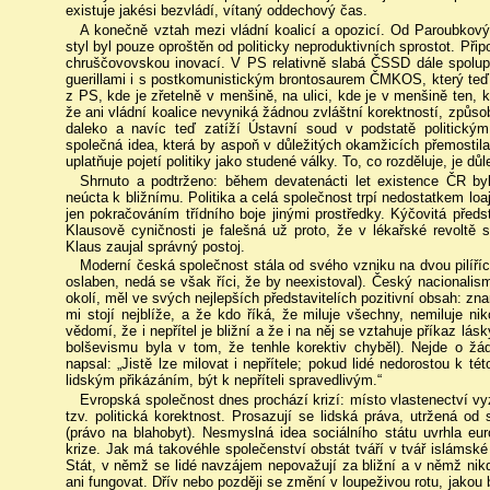
existuje jakési bezvládí, vítaný oddechový čas.
A konečně vztah mezi vládní koalicí a opozicí. Od Paroubkov
styl byl pouze oproštěn od politicky neproduktivních sprostot. Při
chruščovovskou inovací. V PS relativně slabá ČSSD dále spolupr
guerillami i s postkomunistickým brontosaurem ČMKOS, který teď m
z PS, kde je zřetelně v menšině, na ulici, kde je v menšině ten, 
že ani vládní koalice nevyniká žádnou zvláštní korektností, způsob
daleko a navíc teď zatíží Ústavní soud v podstatě politický
společná idea, která by aspoň v důležitých okamžicích přemostila
uplatňuje pojetí politiky jako studené války. To, co rozděluje, je důl
Shrnuto a podtrženo: během devatenácti let existence ČR by
neúcta k bližnímu. Politika a celá společnost trpí nedostatkem loaj
jen pokračováním třídního boje jinými prostředky. Kýčovitá př
Klausově cyničnosti je falešná už proto, že v lékařské revoltě s
Klaus zaujal správný postoj.
Moderní česká společnost stála od svého vzniku na dvou pilířích
oslaben, nedá se však říci, že by neexistoval). Český nacionali
okolí, měl ve svých nejlepších představitelích pozitivní obsah: 
mi stojí nejblíže, a že kdo říká, že miluje všechny, nemiluje n
vědomí, že i nepřítel je bližní a že i na něj se vztahuje příkaz l
bolševismu byla v tom, že tenhle korektiv chyběl). Nejde o ž
napsal: „Jistě lze milovat i nepřítele; pokud lidé nedorostou k t
lidským přikázáním, být k nepříteli spravedlivým.“
Evropská společnost dnes prochází krizí: místo vlastenectví vyzn
tzv. politická korektnost. Prosazují se lidská práva, utržená o
(právo na blahobyt). Nesmyslná idea sociálního státu uvrhla eu
krize. Jak má takovéhle společenství obstát tváří v tvář islámsk
Stát, v němž se lidé navzájem nepovažují za bližní a v němž nikd
ani fungovat. Dřív nebo později se změní v loupeživou rotu, jakou