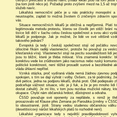
četných přesčasů a služeb navíc (mladí lékaři jsou na tom ještě 
(na tom jistě něco je). Požadují proto zvýšení mezd na 1,5 až tro
služeb navíc.
Lékařská nemocniční péče je u nás prakticky monopolní a 
neustoupíte, zaplatí to možná životem či zničeným zdravím spou
vás.
Situace nemocničních lékařů je obtížná a nepříjemná. Platí t
legitimovala metodu protestu, kterou se člověk jen stěží brání 
tisíce lidí drží v šachu celou českou společnost a svou akci vydá
lékařů je podporuje. Jak je možné, že lidé ve své většině vzdě
takového jednání?
Evropská (a tedy i česká) společnost stojí od počátku novo
útlocitné říkám raději vlastenectví, protože ho považuji za veskr
křesťanská víra). Vlastenectví stojí na pocitu sounáležitosti lidí j
jsou to bližní, které je třeba milovat. Víra znamená korektiv: b
korektivu vede ke zrůdnostem jako nacismus nebo ruský komunismus
politické korektnosti, není těžké prosadit surové a bezohledné akc
vláda úhlavní nepřítel.
Vzniká otázka, proč vydíraná vláda nemá žádnou zjevnou podpo
spokojen, s tím se dají vyhrát i volby. Ovšem, za té podmínky, že
dvě petice, jedna na podporu lékařů, druhá proti. Obě podepsalo zhr
podceňuje vážnost situace, věc je jí fuk, a že je pro mnoho lidí lo
dostat zahulit). Je mi líto, v tom jsou rezidua mužické nátury, k
okupace. Chybí nám občanská hrdost, důstojnost a odvaha.
ČSSD považuje své oponenty za nepřátele, s nimiž je třeb
prosazovalo od Klause přes Zemana po Paroubka (změny v ČSSD 
to oboustranné, jistě. Strany vedou studenou občanskou válku 
(desetitisícový nárůst lékařských platů to rozhodně není).
Lékařské organizace tedy s největší pravděpodobností vyh