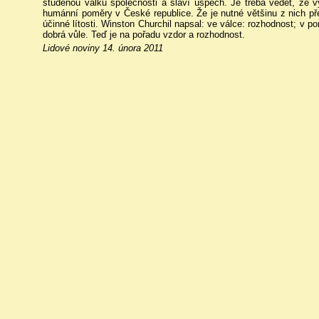
studenou válku společnosti a slaví úspěch. Je třeba vědět, že vyh
humánní poměry v České republice. Že je nutné většinu z nich pře
účinné lítosti. Winston Churchil napsal: ve válce: rozhodnost; v po
dobrá vůle. Teď je na pořadu vzdor a rozhodnost.
Lidové noviny 14. února 2011