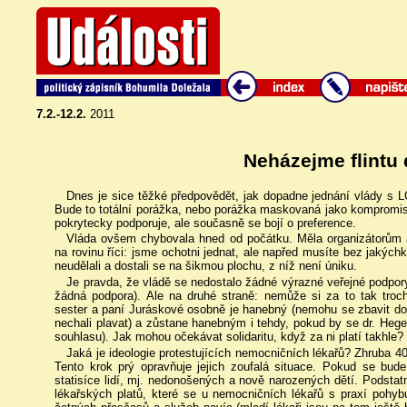
7.2.-12.2.
2011
Neházejme flintu 
Dnes je sice těžké předpovědět, jak dopadne jednání vlády s
Bude to totální porážka, nebo porážka maskovaná jako kompromis?
pokrytecky podporuje, ale současně se bojí o preference.
Vláda ovšem chybovala hned od počátku. Měla organizátorům
na rovinu říci: jsme ochotni jednat, ale napřed musíte bez jakých
neudělali a dostali se na šikmou plochu, z níž není úniku.
Je pravda, že vládě se nedostalo žádné výrazné veřejné podpo
žádná podpora). Ale na druhé straně: nemůže si za to tak troc
sester a paní Juráskové osobně je hanebný (nemohu se zbavit doj
nechali plavat) a zůstane hanebným i tehdy, pokud by se dr. Hege
souhlasu). Jak mohou očekávat solidaritu, když za ni platí takhle?
Jaká je ideologie protestujících nemocničních lékařů? Zhruba 40
Tento krok prý opravňuje jejich zoufalá situace. Pokud se bude
statisíce lidí, mj. nedonošených a nově narozených dětí. Podsta
lékařských platů, které se u nemocničních lékařů s praxí pohybu