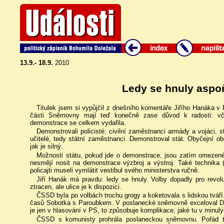
13.9.- 18.9.
2010
Ledy se hnuly aspoň
Titulek jsem si vypůjčil z dnešního komentáře Jiřího Hanáka v
části Sněmovny mají teď konečně zase důvod k radosti: včer
demonstrace se celkem vydařila.
Demonstrovali policisté, civilní zaměstnanci armády a vojáci, st
učitelé, tedy státní zaměstnanci. Demonstroval stát. Obyčejní ob
jak je silný.
Možnosti státu, pokud jde o demonstrace, jsou zatím omezené.
nesmějí nosit na demonstrace výzbroj a výstroj. Také technika (t
policajti museli vymlátit vestibul svého ministerstva ručně.
Jiří Hanák má pravdu: ledy se hnuly. Volby dopadly pro revoluč
ztracen, ale ulice je k dispozici.
ČSSD byla po volbách trochu grogy a koketovala s lidskou tváří
časů Sobotka s Paroubkem. V poslanecké sněmovně exceloval Da
je jen v hlasování v PS, to způsobuje komplikace, jaké tu v minulý
ČSSD s komunisty prohrála poslaneckou sněmovnu. Pořád tu