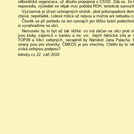
odborářská organizace, už dlouho propojená s ČSSD. Zdá se, že 
nepovedla, výsledek se nějak moc podobá ROH, tentokrát samozřej
Významná je účast ozbrojených složek, plod polistopadové demo
zbývá, nepořádek. Lidové milice už nejsou a možná ani nebudou z
Člověk se při pohledu na ten rumrajch jen těžko brání podezření
si vynahradíme na ulici.
Nemuselo by to být až tak těžké: co má občan na ulici proti st
jsou kluby zájemců o kariéru a nic víc. Jejich faktická síla j
TOP09 a Věcí veřejných, nezaplnili by Náměstí Jana Palacha. Kd
strany jsou pro straníky, ČMKOS je pro všechny. Chtělo by to něj
získá veřejnou podporu?
lidovky.cz 22. září 2010