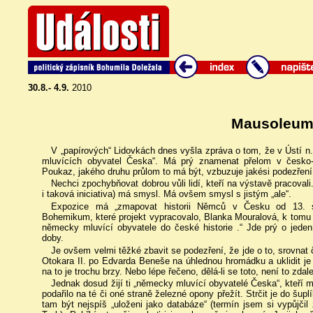
30.8.- 4.9.
2010
Mausoleu
V „papírových“ Lidovkách dnes vyšla zpráva o tom, že v Ústí 
mluvících obyvatel Česka“. Má prý znamenat přelom v česko
Poukaz, jakého druhu průlom to má být, vzbuzuje jakési podezření
Nechci zpochybňovat dobrou vůli lidí, kteří na výstavě pracovali
i taková iniciativa) má smysl. Má ovšem smysl s jistým „ale“.
Expozice má „zmapovat historii Němců v Česku od 13. sto
Bohemikum, které projekt vypracovalo, Blanka Mouralová, k tomu
německy mluvící obyvatele do české historie .“ Jde prý o jeden
doby.
Je ovšem velmi těžké zbavit se podezření, že jde o to, srovna
Otokara II. po Edvarda Beneše na úhlednou hromádku a uklidit je d
na to je trochu brzy. Nebo lépe řečeno, dělá-li se toto, není to zda
Jednak dosud žijí ti „německy mluvící obyvatelé Česka“, kteří mě
podařilo na té či oné straně železné opony přežít. Strčit je do šupl
tam být nejspíš „uloženi jako databáze“ (termín jsem si vypůjčil