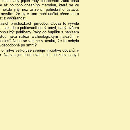
 už málo: aby jejich řady působením zubu času
niece až po toho dnešního metodou, která se ve
 někdo jiný než zřízenci pohřebního ústavu.
 myslím, že by v tom mohl udělat přece jen o
at z vyčůranosti.
 našich procházkách přírodou. Občas to vyvolá
, jinak jde o politováníhodný omyl, daný ovšem
mohou být pohřbeny (taky do šuplíku s nápisem
ietou, jaká náleží archeologickým nálezům v
 Bodies? Nebo se vezme v úvahu, že to nebylo
ravděpodobně po smrti?
 o mrtvé velkoryse svěřuje iniciativě občanů, v
e. Na víc jsme se dvacet let po znovunabytí