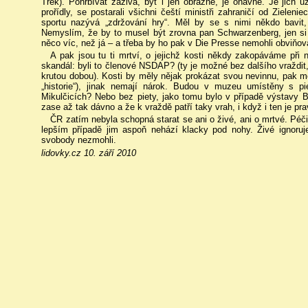
Trek). Pohřbívat zaživa, byť i jen obrazně, je ohavné. Je jich
prořídly, se postarali všichni čeští ministři zahraničí od Ziele
sportu nazývá „zdržování hry“. Měl by se s nimi někdo bavit,
Nemyslím, že by to musel být zrovna pan Schwarzenberg, jen si
něco víc, než já – a třeba by ho pak v Die Presse nemohli obviňov
A pak jsou tu ti mrtví, o jejichž kosti někdy zakopáváme při
skandál: byli to členové NSDAP? (ty je možné bez dalšího vraždit
krutou dobou). Kosti by měly nějak prokázat svou nevinnu, pak 
„historie“), jinak nemají nárok. Budou v muzeu umístěny s p
Mikulčicích? Nebo bez piety, jako tomu bylo v případě výstavy
zase až tak dávno a že k vraždě patří taky vrah, i když i ten je p
ČR zatím nebyla schopná starat se ani o živé, ani o mrtvé. Péči
lepším případě jim aspoň nehází klacky pod nohy. Živé ignoruj
svobody nezmohli.
lidovky.cz 10. září 2010