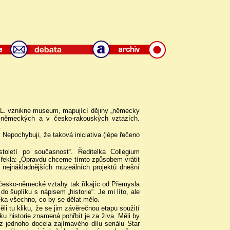
m
n.L. vznikne museum, mapující dějiny „německy
-německých a v česko-rakouských vztazích.
.
. Nepochybuji, že taková iniciativa (lépe řečeno
letí po současnost“. Ředitelka Collegium
 řekla: „Opravdu chceme tímto způsobem vrátit
 nejnákladnějších muzeálních projektů dnešní
t česko-německé vztahy tak říkajíc od Přemysla
o šuplíku s nápisem „historie“. Je mi líto, ale
leka všechno, co by se dělat mělo.
li tu kliku, že se jim závěrečnou etapu soužití
íku historie znamená pohřbít je za živa. Měli by
 z jednoho docela zajímavého dílu seriálu Star