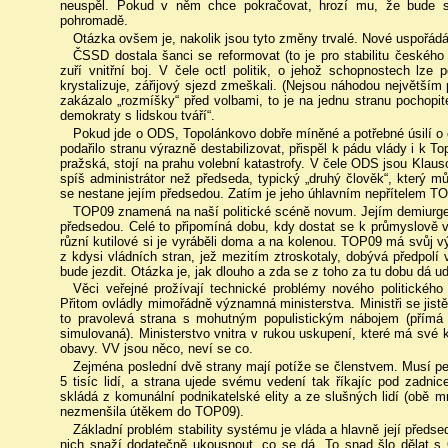
neuspěl. Pokud v něm chce pokračovat, hrozí mu, že bude s
pohromadě.
Otázka ovšem je, nakolik jsou tyto změny trvalé. Nové uspořádání
ČSSD dostala šanci se reformovat (to je pro stabilitu českého
zuří vnitřní boj. V čele octl politik, o jehož schopnostech lze
krystalizuje, zářijový sjezd zmeškali. (Nejsou náhodou největším
zakázalo „rozmíšky“ před volbami, to je na jednu stranu pochopit
demokraty s lidskou tváří“.
Pokud jde o ODS, Topolánkovo dobře míněné a potřebné úsilí o 
podařilo stranu výrazně destabilizovat, přispěl k pádu vlády i k To
pražská, stojí na prahu volební katastrofy. V čele ODS jsou Klaus
spíš administrátor než předseda, typický „druhý člověk“, který m
se nestane jejím předsedou. Zatím je jeho úhlavním nepřítelem T
TOP09 znamená na naší politické scéně novum. Jejím demiurgem
předsedou. Celé to připomíná dobu, kdy dostat se k průmyslově
různí kutilové si je vyráběli doma a na kolenou. TOP09 má svůj v
z kdysi vládních stran, jež mezitím ztroskotaly, dobývá předpolí 
bude jezdit. Otázka je, jak dlouho a zda se z toho za tu dobu dá ud
Věci veřejné prožívají technické problémy nového politického
Přitom ovládly mimořádně významná ministerstva. Ministři se jistě
to pravolevá strana s mohutným populistickým nábojem (přímá
simulovaná). Ministerstvo vnitra v rukou uskupení, které má své 
obavy. VV jsou něco, neví se co.
Zejména poslední dvě strany mají potíže se členstvem. Musí peč
5 tisíc lidí, a strana ujede svému vedení tak říkajíc pod zadni
skládá z komunální podnikatelské elity a ze slušných lidí (obě mn
nezmenšila útěkem do TOP09).
Základní problém stability systému je vláda a hlavně její předse
nich snaží dodatečně ukousnout, co se dá. To snad šlo dělat s