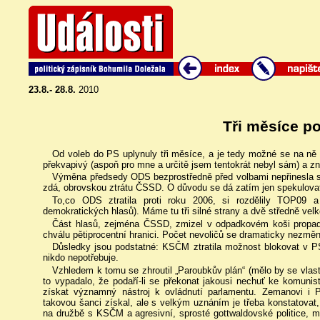
23.8.- 28.8.
2010
Tři měsíce po
Od voleb do PS uplynuly tři měsíce, a je tedy možné se na ně 
překvapivý (aspoň pro mne a určitě jsem tentokrát nebyl sám) a z
Výměna předsedy ODS bezprostředně před volbami nepřinesla st
zdá, obrovskou ztrátu ČSSD. O důvodu se dá zatím jen spekulova
To,co ODS ztratila proti roku 2006, si rozdělily TOP09 a
demokratických hlasů). Máme tu tři silné strany a dvě středně ve
Část hlasů, zejména ČSSD, zmizel v odpadkovém koši propadl
chválu pětiprocentní hranici. Počet nevoličů se dramaticky nezměni
Důsledky jsou podstatné: KSČM ztratila možnost blokovat v P
nikdo nepotřebuje.
Vzhledem k tomu se zhroutil „Paroubkův plán“ (mělo by se vla
to vypadalo, že podaří-li se překonat jakousi nechuť ke komun
získat významný nástroj k ovládnutí parlamentu. Zemanovi i 
takovou šanci získal, ale s velkým uznáním je třeba konstatovat,
na družbě s KSČM a agresivní, sprosté gottwaldovské politice, mě