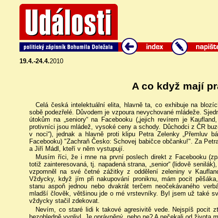
19.4.-24.4.
2010
A co když mají p
Celá česká intelektuální elita, hlavně ta, co exhibuje na blozí
sobě podezřelé. Důvodem je vzpoura nevychované mládeže. Sjednoce
útokům na „seniory“ na Facebooku („jejich revírem je Kaufland,
protivníci jsou mládež, vysoké ceny a schody. Důchodci z ČR buze
v noci“), jednak a hlavně proti klipu Petra Zelenky „Přemluv bá
Facebooku) "Zachraň Česko: Schovej babičce občanku!". Za Petra 
a Jiří Mádl, kteří v něm vystupují.
Musím říci, že i mne na první poslech direkt z Facebooku (z
totiž zainteresovaná, tj. napadená strana, „senior“ (lidově senil
vzpomněl na své četné zážitky z oddělení zeleniny v Kaufla
Vždycky, když jím při nakupování proniknu, mám pocit pěšáka,
stanu aspoň jednou nebo dvakrát terčem neočekávaného verbá
mladší člověk, většinou jde o mé vrstevníky. Byl jsem už také 
vždycky stačil zdekovat.
Nevím, co staré lidi k takové agresivitě vede. Nejspíš pocit zt
bezohledně vyplivl. Je oprávněný, nebo ne? A nečekali od života mo