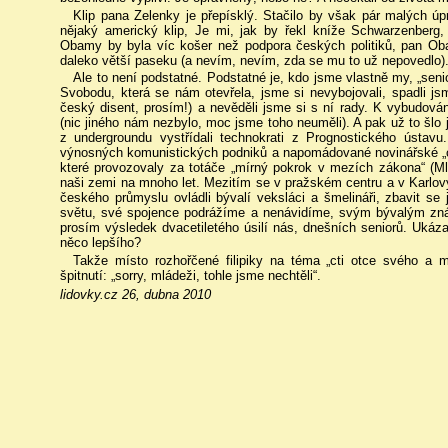
Klip pana Zelenky je přepísklý. Stačilo by však pár malých úpra
nějaký americký klip, Je mi, jak by řekl kníže Schwarzenber
Obamy by byla víc košer než podpora českých politiků, pan O
daleko větší paseku (a nevím, nevím, zda se mu to už nepovedlo)
Ale to není podstatné. Podstatné je, kdo jsme vlastně my, „senio
Svobodu, která se nám otevřela, jsme si nevybojovali, spadli js
český disent, prosím!) a nevěděli jsme si s ní rady. K vybudová
(nic jiného nám nezbylo, moc jsme toho neuměli). A pak už to šlo ja
z undergroundu vystřídali technokrati z Prognostického ústavu
výnosných komunistických podniků a napomádované novinářské „o
které provozovaly za totáče „mírný pokrok v mezích zákona“ (Ml
naši zemi na mnoho let. Mezitím se v pražském centru a v Karlov
českého průmyslu ovládli bývalí veksláci a šmelináři, zbavit se 
světu, své spojence podrážíme a nenávidíme, svým bývalým znás
prosím výsledek dvacetiletého úsilí nás, dnešních seniorů. Ukáza
něco lepšího?
Takže místo rozhořčené filipiky na téma „cti otce svého a
špitnutí: „sorry, mládeži, tohle jsme nechtěli“.
lidovky.cz 26, dubna 2010