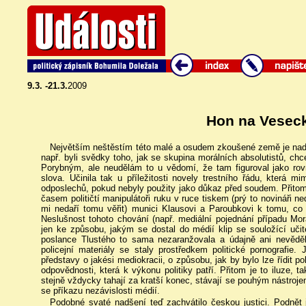
9.3. -21.3.
2009
Hon na Vesec
Největším neštěstím této malé a osudem zkoušené země je nad
např. byli svědky toho, jak se skupina morálních absolutistů, ch
Porybným, ale neudělám to u vědomí, že tam figuroval jako rov
slova. Učinila tak u příležitosti novely trestního řádu, která mi
odposlechů, pokud nebyly použity jako důkaz před soudem. Přito
časem političtí manipulátoři ruku v ruce tiskem (prý to novináři ne
mi nedaří tomu věřit) munici Klausovi a Paroubkovi k tomu, co
Neslušnost tohoto chování (např. mediální pojednání případu Mor
jen ke způsobu, jakým se dostal do médií klip se souložící učite
poslance Tlustého to sama nezaranžovala a údajně ani nevědě
policejní materiály se staly prostředkem politické pornografie
představy o jakési mediokracii, o způsobu, jak by bylo lze řídit po
odpovědnosti, která k výkonu politiky patří. Přitom je to iluze, t
stejně vždycky tahají za kratší konec, stávají se pouhým nástroje
se příkazu nezávislosti médií.
Podobné svaté nadšení teď zachvátilo českou justici. Podnět