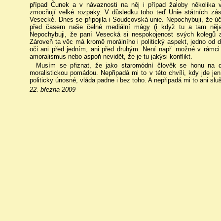
případ Čunek a v návaznosti na něj i případ žaloby několika v
zmocňují velké rozpaky. V důsledku toho teď Unie státních zás
Vesecké. Dnes se připojila i Soudcovská unie. Nepochybuji, že ú
před časem naše čelné mediální mágy (i když tu a tam nějak
Nepochybuji, že paní Vesecká si nespokojenost svých kolegů
Zároveň ta věc má kromě morálního i politický aspekt, jedno od 
oči ani před jedním, ani před druhým. Není např. možné v rámci b
amoralismus nebo aspoň nevidět, že je tu jakýsi konflikt.
Musím se přiznat, že jako staromódní člověk se honu na d
moralistickou pomádou. Nepřipadá mi to v této chvíli, kdy jde je
politicky únosné, vláda padne i bez toho. A nepřipadá mi to ani slu
22. března 2009