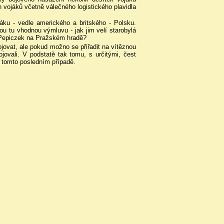
vojáků včetně válečného logistického plavidla
ráku - vedle amerického a britského - Polsku.
ou tu vhodnou výmluvu - jak jim velí starobylá
í Pepiczek na Pražském hradě?
bojovat, ale pokud možno se přiřadit na vítěznou
ojovali. V podstatě tak tomu, s určitými, čest
v tomto posledním případě.