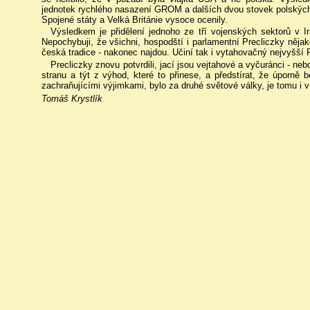
jednotek rychlého nasazení GROM a dalších dvou stovek polských 
Spojené státy a Velká Británie vysoce ocenily.
Výsledkem je přidělení jednoho ze tří vojenských sektorů v I
Nepochybuji, že všichni, hospodští i parlamentní Precliczky nějak
česká tradice - nakonec najdou. Učiní tak i vytahovačný nejvyšš
Precliczky znovu potvrdili, jací jsou vejtahové a vyčuránci - ne
stranu a týt z výhod, které to přinese, a předstírat, že úporně b
zachraňujícími výjimkami, bylo za druhé světové války, je tomu i 
Tomáš Krystlík