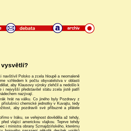
 vysvětlí?
ci navštívil Polsko a zcela hloupě a neomaleně
áme vzhledem k počtu obyvatelstva v oblasti
dělat, aby Klausovy výroky zlehčil a nedošlo k
e i nejvyšší představitel státu zcela jistě patří
 nádechem nazývají.
Irák hrát na válku. Co jiného byly Pozdravy z
i příslušníci chemické jednotky v Kuvajtu, tedy
žitost, aby pozdravili své příbuzné a přátele
přímo v Iráku, se veřejnost dověděla až tehdy,
před vlající americkou vlajkou. Teprve tehdy
nec i ministra obrany Szmajdzińského, kterému
ky bojového nasazení několik desítek vojáků