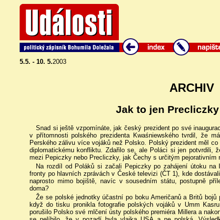
5.5. - 10. 5.
2003
ARCHIV
Jak to jen Precliczky
Snad si ještě vzpomínáte, jak český prezident po své inaugura
v přítomnosti polského prezidenta Kwaśniewského tvrdil, že m
Perského zálivu více vojáků než Polsko. Polský prezident měl co 
diplomatickému konfliktu. Zdařilo se, ale Poláci si jen potvrdili, ž
mezi Pepiczky nebo Precliczky, jak Čechy s určitým pejorativním
Na rozdíl od Poláků si začali Pepiczky po zahájení útoku na 
fronty po hlavních zprávách v České televizi (ČT 1), kde dostával
naprosto mimo bojiště, navíc v sousedním státu, postupně příle
doma?
Že se polské jednotky účastní po boku Američanů a Britů bojů 
když do tisku pronikla fotografie polských vojáků v Umm Kasru 
porušilo Polsko své mlčení ústy polského premiéra Millera a nako
se nelíbilo, že v pozadí byla vlajka USA a ne polská. Výsled