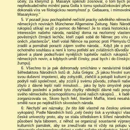
účely, za kterýmiž p. Masaryk spiknutí zosnoval, o tom bych p
nepředsudečného mínění pana Golla k tomu spoluúčinkování přived
dokonalá víra ve filologickou neomylnosť p. Gebauera, i mimovoln
Masarykovy.“
5.
V pozadí jsou pochopitelně nečisté pracky odvěkého německé
německých novinách Münchener Allgemeine Zeitung. Nato Národní
rukopisů utíkají se již o pomoc do Němec! Je to stará historická 
interessům našeho národa, narážejí doma na nezlomný vlasten
pověstných čtrnácti lechův, kteří zajeli sobě do Němec pro víru a
oněch „vlastencův“, kteří volali Němce na pomoc proti Přemyslu 
zradili a pomáhali poraziti zájem svého národa… Když jde o po
ochotného souhlasu a není k tomu potřebí ani zvláštních důvodů
jalové a plané podezřívání nynějších tupitelův našich rukopis
německých novin, a kdybych uměl čínsky, psal bych i do čínskýc
žumpu).
6. Všechno to je pak dohromady smícháno v nenávistné tirádě
šéfredaktora Národních listů dr. Julia Grégra: „S jakou frivolní su
svou duševní impotenci, aby zohyzdili, zlehčili a potupili kulturní 
podryli naši společnost, aby zcizili ji svému původu, zohavili naše d
zbylo z dávné lepší naší minulosti… jako by bylo úmyslně po
vyhladili poslední a jediné tyto zbytky někdejší dávné naši posp
svého německého kosmopolitismu písně našich rukopisů… k řadě do
zorganizovala se, Skoro bych řekl, literární Maffia, která nesah
smělé ruce po nejdražších skvostech národa.
6:
Nechybí ani náznaky, že tito lidé vlastně na českou unive
vykopáni).
Podle Národních listů „celý český tisk a vynikající vlast
české univerzity proto, aby se stala střediskem k šíření národníh
působení byla táborem, z něhož se organizují soustavné výprav
kulturních památek, aby se zneužívalo na ní vždy na potupu
otravovala vlasteneckou vřelost v srdci našeho studentstva, které 