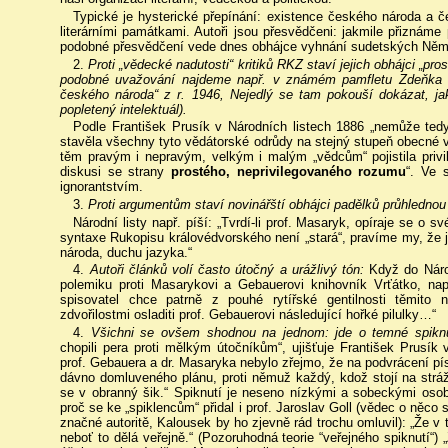
Typické je hysterické přepínání: existence českého národa a 
literárními památkami. Autoři jsou přesvědčeni: jakmile přiznáme
podobné přesvědčení vede dnes obhájce vyhnání sudetských Něm
2.
Proti „vědecké nadutosti“ kritiků RKZ staví jejich obhájci „pr
podobné uvažování najdeme např. v známém pamfletu Zdeňka Ne
českého národa“ z r. 1946, Nejedlý se tam pokouší dokázat, jak
popletený intelektuál).
Podle František Prusík v Národních listech 1886 „nemůže tedy
stavěla všechny tyto vědátorské odrůdy na stejný stupeň obecné v
těm pravým i nepravým, velkým i malým „vědcům“ pojistila privil
diskusi se strany
prostého, neprivilegovaného rozumu
“. Ve 
ignorantstvím.
3.
Proti argumentům staví novinářští obhájci padělků průhlednou
Národní listy např. píší: „Tvrdí-li prof. Masaryk, opíraje se o sv
syntaxe Rukopisu královédvorského není „stará“, pravíme my, že j
národa, duchu jazyka.“
4.
Autoři článků volí často útočný a urážlivý tón:
Když do Národ
polemiku proti Masarykovi a Gebauerovi knihovník Vrťátko, n
spisovatel chce patrně z pouhé rytířské gentilnosti těmito
zdvořilostmi osladiti prof. Gebauerovi následující hořké pilulky…“
4.
Všichni se ovšem shodnou na jednom: jde o temné spiknu
chopili pera proti mělkým útočníkům“, ujišťuje František Prusík
prof. Gebauera a dr. Masaryka nebylo zřejmo, že na podvrácení p
dávno domluveného plánu, proti němuž každý, kdož stojí na stráži
se v obranný šik.“ Spiknutí je neseno nízkými a sobeckými osob
proč se ke „spiklencům“ přidal i prof. Jaroslav Goll (vědec o něco s
značné autoritě, Kalousek by ho zjevně rád trochu omluvil): „Že v t
neboť to dělá veřejně.“ (Pozoruhodná teorie “veřejného spiknutí“)