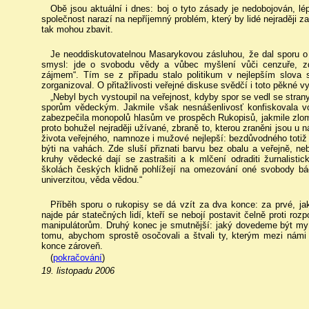
Obě jsou aktuální i dnes: boj o tyto zásady je nedobojován, l
společnost narazí na nepříjemný problém, který by lidé nejraději z
tak mohou zbavit.
Je neoddiskutovatelnou Masarykovou zásluhou, že dal sporu o
smysl: jde o svobodu vědy a vůbec myšlení vůči cenzuře, z
zájmem“. Tím se z případu stalo politikum v nejlepším slova
zorganizoval. O přitažlivosti veřejné diskuse svědčí i toto pěkné v
„Nebyl bych vystoupil na veřejnost, kdyby spor se vedl se stra
sporům vědeckým. Jakmile však nesnášenlivosť konfiskovala vo
zabezpečila monopolů hlasům ve prospěch Rukopisů, jakmile zlomy
proto bohužel nejraději užívané, zbraně to, kterou zraněni jsou u n
života veřejného, namnoze i mužové nejlepší: bezdůvodného totiž 
býti na vahách. Zde sluší přiznati barvu bez obalu a veřejně, ne
kruhy vědecké dají se zastrašiti a k mlčení odraditi žurnalist
školách českých klidně pohlížejí na omezování oné svobody bád
univerzitou, věda vědou.“
Příběh sporu o rukopisy se dá vzít za dva konce: za prvé, j
najde pár statečných lidí, kteří se nebojí postavit čelně proti 
manipulátorům. Druhý konec je smutnější: jaký dovedeme být my
tomu, abychom sprostě osočovali a štvali ty, kterým mezi námi 
konce zároveň.
(
pokračování
)
19. listopadu 2006