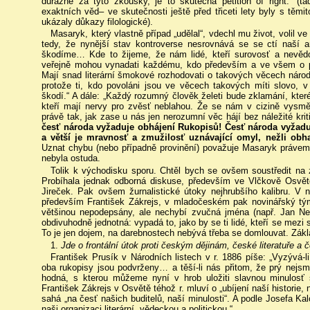
důrazně za tyto zkoušky, je to skutečná petition of right.“ (
exaktních věd– ve skutečnosti ještě před třiceti lety byly s těmi
ukázaly důkazy filologické).
Masaryk, který vlastně případ „udělal“, vdechl mu život, volil v
tedy, že nynější stav kontroverse nesrovnává se se ctí naší a
škodíme… Kde to žijeme, že nám lidé, kteří surovosť a nevěd
veřejně mohou vynadati každému, kdo především a ve všem o pra
Mají snad literární šmokové rozhodovati o takových věcech náro
protože ti, kdo povoláni jsou ve věcech takových míti slovo, v
škodí.“ A dále: „Každý rozumný člověk želeti bude zklamání, které
kteří mají nervy pro zvěsť neblahou. Že se nám v cizině vysmě
právě tak, jak zase u nás jen nerozumní věc hájí bez náležité krit
česť národa vyžaduje obhájení Rukopisů! Česť národa vyžaduj
a větší je mravnosť a zmužilosť uznávající omyl, nežli obha
Uznat chybu (nebo případně provinění) považuje Masaryk právem z
nebyla ostuda.
Tolik k východisku sporu. Chtěl bych se ovšem soustředit na 
Probíhala jednak odborná diskuse, především ve Vlčkově Osvětě
Jireček. Pak ovšem žurnalistické útoky nejhrubšího kalibru. V
především František Zákrejs, v mladočeském pak novinářský tým
většinou nepodepsány, ale nechybí zvučná jména (např. Jan Ne
obdivuhodně jednotná: vypadá to, jako by se ti lidé, kteří se mezi
To je jen dojem, na darebnostech nebývá třeba se domlouvat. Zákl
1.
Jde o frontální útok proti českým dějinám, české literatuře a č
František Prusík v Národních listech v r. 1886 píše: „Vyzývá-
oba rukopisy jsou podvrženy… a těší-li nás přitom, že prý nejsme 
hodná, s kterou můžeme nyní v hrob uložiti slavnou minulosť
František Zákrejs v Osvětě téhož r. mluví o „ubíjení naší historie,
sahá „na česť našich buditelů, naší minulosti“. A podle Josefa Ka
naši organizaci literární, vědeckou a politickou.“