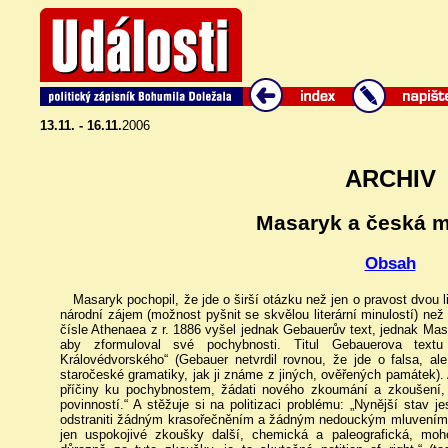
13.11. - 16.11.
2006
ARCHIV
Masaryk a česká mé
Obsah
Masaryk pochopil, že jde o širší otázku než jen o pravost dvou lit
národní zájem (možnost pyšnit se skvělou literární minulostí) n
čísle Athenaea z r. 1886 vyšel jednak Gebauerův text, jednak Ma
aby zformuloval své pochybnosti. Titul Gebauerova textu
Královédvorského“ (Gebauer netvrdil rovnou, že jde o falsa, al
staročeské gramatiky, jak ji známe z jiných, ověřených památek). 
příčiny ku pochybnostem, žádati nového zkoumání a zkoušení, 
povinností.“ A stěžuje si na politizaci problému: „Nynější stav j
odstraniti žádným krasořečněním a žádným nedouckým mluvením
jen uspokojivé zkoušky další, chemická a paleografická, mohou