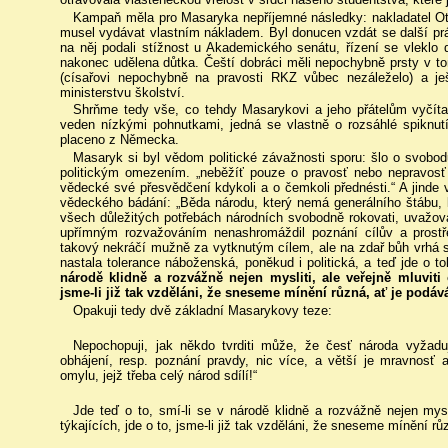
Kampaň měla pro Masaryka nepříjemné následky: nakladatel Ot
musel vydávat vlastním nákladem. Byl donucen vzdát se další pr
na něj podali stížnost u Akademického senátu, řízení se vleklo 
nakonec udělena důtka. Čeští dobráci měli nepochybně prsty v t
(císařovi nepochybně na pravosti RKZ vůbec nezáleželo) a j
ministerstvu školství.
Shrňme tedy vše, co tehdy Masarykovi a jeho přátelům vyčítali
veden nízkými pohnutkami, jedná se vlastně o rozsáhlé spiknutí 
placeno z Německa.
Masaryk si byl vědom politické závažnosti sporu: šlo o svobodu
politickým omezením. „neběžíť pouze o pravosť nebo nepravosť 
vědecké své přesvědčení kdykoli a o čemkoli přednésti.“ A jind
vědeckého bádání: „Běda národu, který nemá generálního štábu,
všech důležitých potřebách národních svobodně rokovati, uvažovati
upřímným rozvažováním nenashromáždil poznání cílův a prostř
takový nekráčí mužně za vytknutým cílem, ale na zdař bůh vrhá 
nastala tolerance náboženská, poněkud i politická, a teď jde o to
národě klidně a rozvážně nejen mysliti, ale veřejně mluviti
jsme-li již tak vzděláni, že sneseme mínění různá, ať je podá
Opakuji tedy dvě základní Masarykovy teze:
Nepochopuji, jak někdo tvrditi může, že česť národa vyžad
obhájení, resp. poznání pravdy, nic více, a větší je mravnosť 
omylu, jejž třeba celý národ sdílí!“
Jde teď o to, smí-li se v národě klidně a rozvážně nejen mysl
týkajících, jde o to, jsme-li již tak vzděláni, že sneseme mínění rů