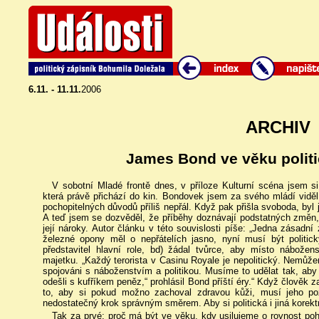
6.11. - 11.11.
2006
ARCHIV
James Bond ve věku politi
V sobotní Mladé frontě dnes, v příloze Kulturní scéna jsem 
která právě přichází do kin. Bondovek jsem za svého mládí viděl
pochopitelných důvodů příliš nepřál. Když pak přišla svoboda, byl j
A teď jsem se dozvěděl, že příběhy doznávají podstatných změn,
její nároky. Autor článku v této souvislosti píše: „Jedna zásad
železné opony měl o nepřátelích jasno, nyní musí být politick
představitel hlavní role, bd) žádal tvůrce, aby místo nábožens
majetku. „Každý terorista v Casinu Royale je nepolitický. Nemůže
spojováni s náboženstvím a politikou. Musíme to udělat tak, aby 
odešli s kufříkem peněz,“ prohlásil Bond příští éry.“ Když člověk z
to, aby si pokud možno zachoval zdravou kůži, musí jeho pož
nedostatečný krok správným směrem. Aby si politická i jiná korektn
Tak za prvé: proč má být ve věku, kdy usilujeme o rovnost po