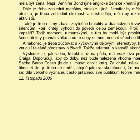
měla být žena. Např. Jennifer Bond (jiné anglické ženské křestní
Dále je třeba zohlednit menšiny, etnické i jiné. Jennifer by m
etnicitu, je třeba zohlednit okolnosti a místo děje; měla by ro
aktivistů.
Také je třeba filmy zbavit zbytečné brutality a drastických krv
šílencům, kteří chtějí vyhodit do povětří celou zeměkouli. Pro
kapsáři? Totiž moment, rumunskými, s tím by mohl být problé
šedesáti lety prohráli válku a od té doby si musí nechat všechno líb
A nakonec je třeba zúčtovat s kýčovitými dějovými stereotypy, kt
vnucují falešné představy o životě. Takže střetnutí s kapsáři skon
Výsledek je, jak vidno, korektní až na půdu, má však dva p
Craiga. Doporučuji, aby do doby, než bude nalezena vhodná interp
Sacha Baron Cohen (bude si muset oholit knír). Za druhé, něja
filmu. S tím je třeba se smířit, stejně jako se skutečností, že as
se: díla velkého významu často přitáhnou své publikum teprve mn
12. listopadu 2006