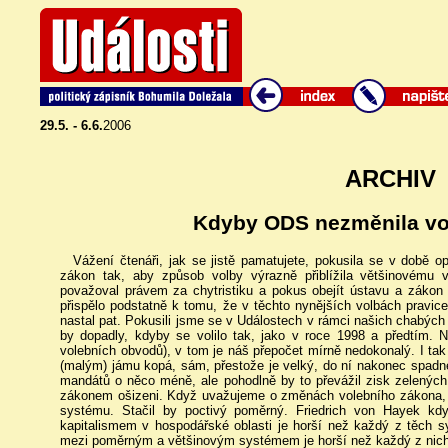
29.5. - 6.6.
2006
ARCHIV
Kdyby ODS nezměnila v
Vážení čtenáři, jak se jistě pamatujete, pokusila se v době
zákon tak, aby způsob volby výrazně přiblížila většinovému 
považoval právem za chytristiku a pokus obejít ústavu a zákon 
přispělo podstatně k tomu, že v těchto nynějších volbách pravice
nastal pat. Pokusili jsme se v Událostech v rámci našich chabých 
by dopadly, kdyby se volilo tak, jako v roce 1998 a předtím.
volebních obvodů), v tom je náš přepočet mírně nedokonalý. I tak 
(malým) jámu kopá, sám, přestože je velký, do ní nakonec spadn
mandátů o něco méně, ale pohodlně by to převážil zisk zelených
zákonem ošizeni. Když uvažujeme o změnách volebního zákona, n
systému. Stačil by poctivý poměrný. Friedrich von Hayek kd
kapitalismem v hospodářské oblasti je horší než každý z těch s
mezi poměrným a většinovým systémem je horší než každý z nich s