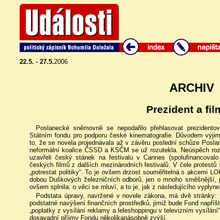
22.5. - 27.5.
2006
ARCHIV
Prezident a fil
Poslanecké sněmovně se nepodařilo přehlasovat prezidento
Státním fondu pro podporu české kinematografie. Důvodem výji
to, že se novela projednávala až v závěru poslední schůze Posl
neformální koalice ČSSD a KSČM se už rozutekla. Neúspěch rozlíti
uzavřeli český stánek na festivalu v Cannes (spolufinancovalo 
českých filmů z dalších mezinárodních festivalů. V čele protestů 
„potrestat politiky“. To je ovšem drzost souměřitelná s akcemi LO
dobou Duškových železničních odborů, jen o mnoho směšnější, p
ovšem splnila: o věci se mluví, a to je, jak z následujícího vyplyne
Podstata úpravy, navržené v novele zákona, má dvě stránky: 
podstatné navýšení finančních prostředků, jimiž bude Fond napříšt
„poplatky z vysílání reklamy a leleshoppingu v televizním vysílání“
dosavadní příjmy Fondu několikanásobně zvýší.