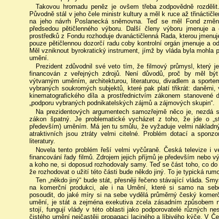
Takovou hromadu peněz je ovšem třeba zodpovědně rozdělit
Původně stál v jeho čele ministr kultury a měl k ruce až třináctičl
na jeho návrh Poslanecká sněmovna. Teď se měl Fond změnit
předsedou pětičlenného výboru. Další členy výboru jmenuje a
prostředků z Fondu rozhoduje dvanáctičlenná Rada, kterou jmenuje
pouze pětičlennou dozorčí radu coby kontrolní orgán jmenuje a 
Měl vzniknout byrokratický instrument, jímž by vláda byla mohla 
umění.
Prezident zdůvodnil své veto tím, že filmový průmysl, který
financován z veřejných zdrojů. Není důvodů, proč by měl být
výtvarným uměním, architekturou, literaturou, divadlem a sportem
vybraných soukromých subjektů, které pak platí třikrát: daněmi, 
kinematografického díla a prostřednictvím zákonem stanovené 
„podporu vybraných podnikatelských zájmů a zájmových skupin“.
Na prezidentových argumentech samozřejmě něco je, nezdá se
zákon špatný. Je problematické vycházet z toho, že jde o „st
především) uměním. Má jen tu smůlu, že vyžaduje velmi nákladn
atraktivních jsou ztráty velmi citelné. Problém dotací a sponz
literatury.
Novela tento problém řeší velmi vyčůraně. Česká televize i ve
financování řady filmů. Zdrojem jejich příjmů je především nebo v
a koho ne, si doposud rozhodovaly samy. Teď se část toho, co do f
že rozhodovat o užití této části bude někdo jiný. To je typická rum
Ten „někdo jiný“ bude stát, přesněji řečeno stávající vláda. Smy
na komerční produkci, ale i na Umění, které si samo na seb
posoudit, do jaké míry si na sebe vydělá průměrný český komerčn
umění, je stát a zejména exekutiva zcela zásadním způsobem 
stojí, fungují vlády v této oblasti jako podporovatelé různých ne
čistého umění nejčastěji propagaci laciného a líbivého kýče. V Če