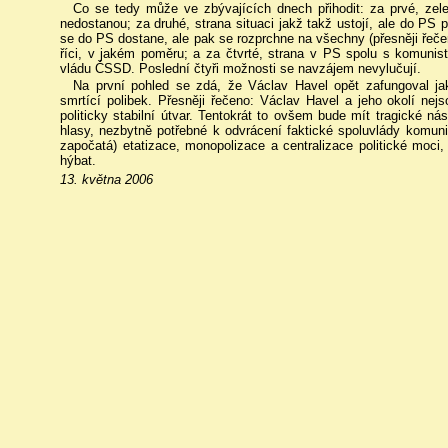
Co se tedy může ve zbývajících dnech přihodit: za prvé, ze
nedostanou; za druhé, strana situaci jakž takž ustojí, ale do PS 
se do PS dostane, ale pak se rozprchne na všechny (přesněji řeč
říci, v jakém poměru; a za čtvrté, strana v PS spolu s komuni
vládu ČSSD. Poslední čtyři možnosti se navzájem nevylučují.
Na první pohled se zdá, že Václav Havel opět zafungoval jako
smrtící polibek. Přesněji řečeno: Václav Havel a jeho okolí ne
politicky stabilní útvar. Tentokrát to ovšem bude mít tragické nás
hlasy, nezbytně potřebné k odvrácení faktické spoluvlády komuni
započatá) etatizace, monopolizace a centralizace politické moc
hýbat.
13. května 2006