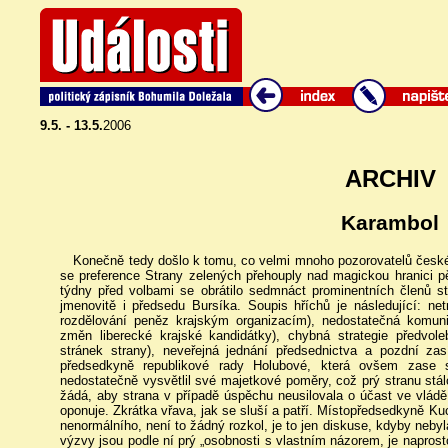
9.5. - 13.5.
2006
ARCHIV
Karambol
Konečně tedy došlo k tomu, co velmi mnoho pozorovatelů českéh
se preference Strany zelených přehouply nad magickou hranici pět
týdny před volbami se obrátilo sedmnáct prominentních členů st
jmenovitě i předsedu Bursíka. Soupis hříchů je následující: ne
rozdělování peněz krajským organizacím), nedostatečná komun
změn liberecké krajské kandidátky), chybná strategie předvo
stránek strany), neveřejná jednání předsednictva a pozdní zas
předsedkyně republikové rady Holubové, která ovšem zase s
nedostatečně vysvětlil své majetkové poměry, což prý stranu stál
žádá, aby strana v případě úspěchu neusilovala o účast ve vlád
oponuje. Zkrátka vřava, jak se sluší a patří. Místopředsedkyně Kuch
nenormálního, není to žádný rozkol, je to jen diskuse, kdyby neb
výzvy jsou podle ní prý „osobnosti s vlastním názorem, je naprost