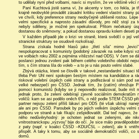
to udělaly nyní před volbami, navíc si myslím, že ve většině věcí 
Paní Kuchtová jistě sama ví, že akcenty v tom, co řekla, je tře
krajně neobvyklé provádět zásadní kritiku vedení vlastní strany p
ve chvíli, kdy preference strany neobyčejně utěšeně rostou. Lépe 
velmi specifické a naprosto zásadní důvody, pro něž stojí za 
nebyly sděleny, je možné jen spekulovat. Přitom nečekaný ú
dostanou do sněmovny; a pokud dostanou opravdu kolem deseti pr
V každém případě jde o krizi ve straně, která svědčí o její vel
stranické struktury se osudově rozkolísají.
Strana získala hodně hlasů jako „třetí síla“ mimo „levi
nespolupracovat s komunisty (podobný závazek na sebe kdysi vza
ve volbách roku 2002 a zejména vítězství nad ODS). V čem se dá v
poslanci jednou zvolení pak během celého volebního období nejs
tím, s čím strana šla do voleb – a to je u nás pouto velmi slabé.
Zbývá otázka, které se člověk v takové „nestandardní situaci t
třeba Petr Uhl není spokojen šestým místem na kandidátce a rád
riskoval volební úspěch celé strany a podřezával si sám pod
velké nebezpečí pro ČSSD. Jednak tím, že (zatím) ohrožuje P
pomocí komunistů (kdyby se ji nepovedlo realizovat, bude mí
jednak proto, že zelení odebírají zjevně sociálním demokratům 
voličů: kam se asi podělo oněch 6%, o něž podle STEM ČSSD přišla
partner nejsou zelení příliš lákaví pro ODS (té však ubírají nan
ale ani pro ČSSD. Paroubek by po jejich velkém úspěchu velmi s
podporu ve straně a tak říkajíc zešpidlovatět. Dal teď najevo, ž
něho nedůvěryhodný: je ochoten jednat se zelenými, ale nik
vnitrostranickopu „výzvou“ bije do očí. Je sice málo pravděpodobn
z paty (např. v koalici ČSSD –KDU/ČSL – zelení), ale k vnitřn
přispět. A taky k tomu, aby se sociálně demokratičtí voliči, co s
domů.